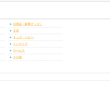
日用品（家事グッズ）
文具
キッズ・ベビー
インテリア
サービス
その他