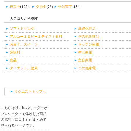
投票中
(1954)
交渉中
(79)
交渉完了
(134)
カテゴリから探す
ソフトドリンク
基礎化粧品
アルコール＆ビールテイスト飲料
その他化粧品
お菓子、スイーツ
キッチン家電
調味料
生活家電
食品
美容家電
ダイエット、健康
その他家電
リクエストトップへ
こちらは既にbuzzリーダーが
プロジェクトで体験した商品
の感想（口コミ）がまとめて
見られるページです。