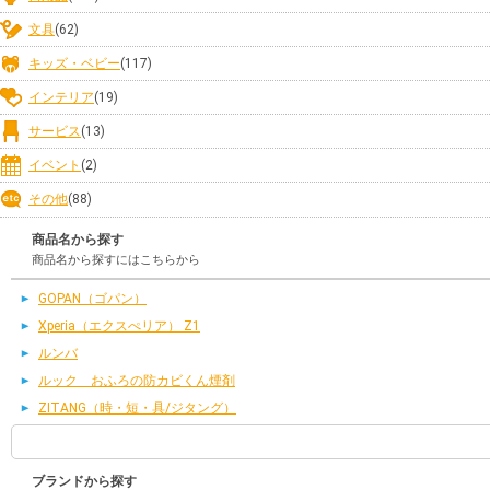
文具
(62)
キッズ・ベビー
(117)
インテリア
(19)
サービス
(13)
イベント
(2)
その他
(88)
商品名から探す
商品名から探すにはこちらから
GOPAN（ゴパン）
Xperia（エクスぺリア） Z1
ルンバ
ルック おふろの防カビくん煙剤
ZITANG（時・短・具/ジタング）
ブランドから探す