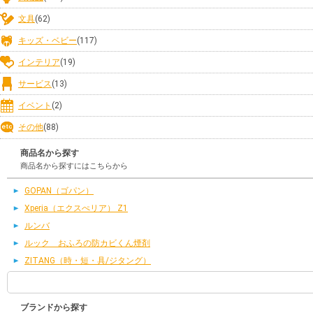
文具
(62)
キッズ・ベビー
(117)
インテリア
(19)
サービス
(13)
イベント
(2)
その他
(88)
商品名から探す
商品名から探すにはこちらから
GOPAN（ゴパン）
Xperia（エクスぺリア） Z1
ルンバ
ルック おふろの防カビくん煙剤
ZITANG（時・短・具/ジタング）
ブランドから探す