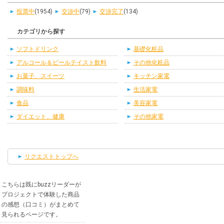
投票中
(1954)
交渉中
(79)
交渉完了
(134)
カテゴリから探す
ソフトドリンク
基礎化粧品
アルコール＆ビールテイスト飲料
その他化粧品
お菓子、スイーツ
キッチン家電
調味料
生活家電
食品
美容家電
ダイエット、健康
その他家電
リクエストトップへ
こちらは既にbuzzリーダーが
プロジェクトで体験した商品
の感想（口コミ）がまとめて
見られるページです。