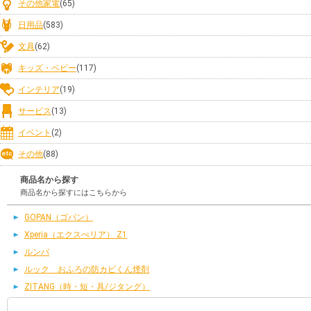
その他家電
(65)
日用品
(583)
文具
(62)
キッズ・ベビー
(117)
インテリア
(19)
サービス
(13)
イベント
(2)
その他
(88)
商品名から探す
商品名から探すにはこちらから
GOPAN（ゴパン）
Xperia（エクスぺリア） Z1
ルンバ
ルック おふろの防カビくん煙剤
ZITANG（時・短・具/ジタング）