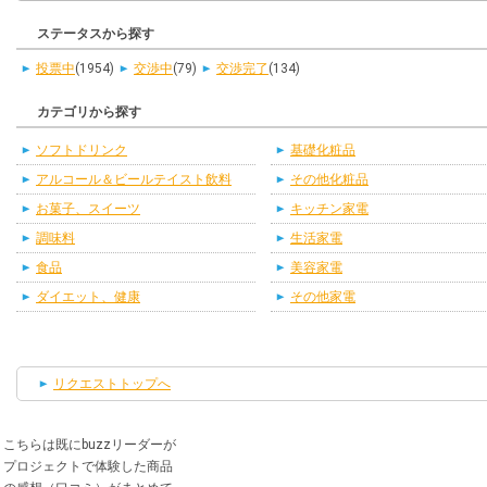
ステータスから探す
投票中
(1954)
交渉中
(79)
交渉完了
(134)
カテゴリから探す
ソフトドリンク
基礎化粧品
アルコール＆ビールテイスト飲料
その他化粧品
お菓子、スイーツ
キッチン家電
調味料
生活家電
食品
美容家電
ダイエット、健康
その他家電
リクエストトップへ
こちらは既にbuzzリーダーが
プロジェクトで体験した商品