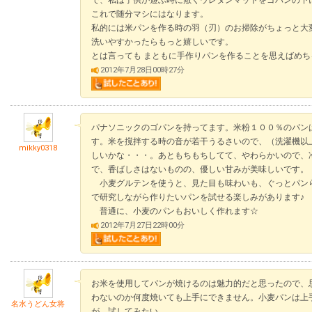
で、私は子供が遊ぶ時に敷くウレタンマットをゴパンの下
これで随分マシにはなります。
私的には米パンを作る時の羽（刃）のお掃除がちょっと大
洗いやすかったらもっと嬉しいです。
とは言っても まともに手作りパンを作ることを思えばめ
2012年7月28日00時27分
パナソニックのゴパンを持ってます。米粉１００％のパン
す。米を撹拌する時の音が若干うるさいので、（洗濯機以
mikky0318
しいかな・・・。あともちもちしてて、やわらかいので、
で、香ばしさはないものの、優しい甘みが美味しいです。
小麦グルテンを使うと、見た目も味わいも、ぐっとパン
で研究しながら作りたいパンを試せる楽しみがあります♪
普通に、小麦のパンもおいしく作れます☆
2012年7月27日22時00分
お米を使用してパンが焼けるのは魅力的だと思ったので、
わないのか何度焼いても上手にできません。小麦パンは上
名水うどん女将
が、試してみたい。