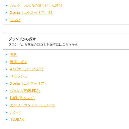
ルック おふろの防カビくん煙剤
Xperia（エクスぺリア） Z1
ルンバ
ブランドから探す
ブランドから商品の口コミを探すにはこちらから
専科
素肌しずく
Ag+(エージープラス)
リセッシュ
Xperia（エクスぺリア）
ヴェレダ(WELEDA)
LUSH(ラッシュ)
カロリーコントロールアイス
ルンバ
TSUBAKI