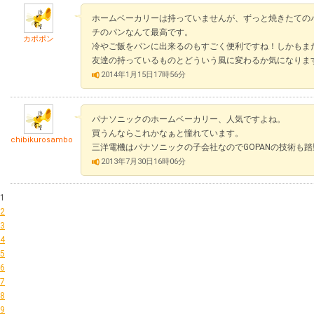
ホームベーカリーは持っていませんが、ずっと焼きたての
チのパンなんて最高です。
カポポン
冷やご飯をパンに出来るのもすごく便利ですね！しかもま
友達の持っているものとどういう風に変わるか気になりま
2014年1月15日17時56分
パナソニックのホームベーカリー、人気ですよね。
買うんならこれかなぁと憧れています。
chibikurosambo
三洋電機はパナソニックの子会社なのでGOPANの技術も
2013年7月30日16時06分
1
2
3
4
5
6
7
8
9