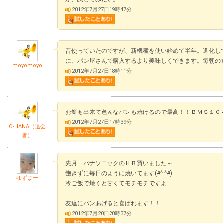
2012年7月27日19時47分
昔使っていたのですが、新機種を使い始めて半年。進化し
に、パン屋さんで購入するより美味しくできます。毎朝の
moyomoyo
2012年7月27日18時11分
お餅も出来て色んなパンも焼けるので最高！！ＢＭＳ１０
2012年7月27日17時39分
O-HANA（退会
者）
先月 パナソニックのＨＢ買いました～
飽きずに毎日のように焼いてます(#^.^#)
ゆずまー
冷ご飯で焼くと甘くてモチモチですよ
友達にパンあげると喜ばれます！！
2012年7月20日20時37分