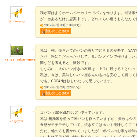
我が家はよくホームベーカリーでパンを作ります。最近米
が一台あるだけに思案中です。どれくらい違うもんなんで
杏ドーナツ
2012年7月30日10時33分
私は、朝、焼きたてのパンの香りで起きるのが夢で、SAN
たり、粉にこだわったりして、食パンメインで作りました
kanyanyakanyanya
間などを考えると、微妙です。
ちなみに、大のパン好きの友達は、上手に焼ける！といっ
私は、今は、美味しいパン屋さんのものを安心して買って
でも、GOPANは欲しいなって思っています。
2012年7月28日22時15分
ゴパン（SD-RBM1000）使っています。
私は 無洗米を使って米パンを作っていますが、失敗は今
ベルママ
食感がモチモチしていて、焼き立てはホント美味しくてご
ただ、他の方も書かれていましたが 米パンのお米を粉砕