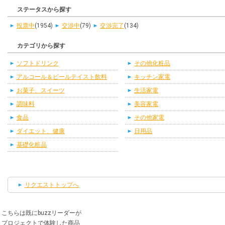
ステータスから探す
投票中
(1954)
交渉中
(79)
交渉完了
(134)
カテゴリから探す
ソフトドリンク
その他化粧品
アルコール＆ビールテイスト飲料
キッチン家電
お菓子、スイーツ
生活家電
調味料
美容家電
食品
その他家電
ダイエット、健康
日用品
基礎化粧品
リクエストトップへ
こちらは既にbuzzリーダーが
プロジェクトで体験した商品