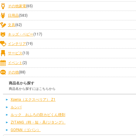
その他家電
(65)
日用品
(583)
文具
(62)
キッズ・ベビー
(117)
インテリア
(19)
サービス
(13)
イベント
(2)
その他
(88)
商品名から探す
商品名から探すにはこちらから
Xperia（エクスぺリア） Z1
ルンバ
ルック おふろの防カビくん煙剤
ZITANG（時・短・具/ジタング）
GOPAN（ゴパン）