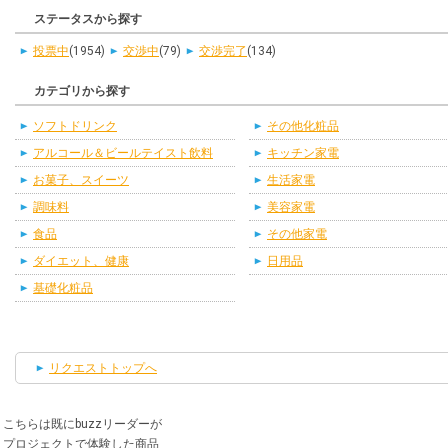
ステータスから探す
投票中
(1954)
交渉中
(79)
交渉完了
(134)
カテゴリから探す
ソフトドリンク
その他化粧品
アルコール＆ビールテイスト飲料
キッチン家電
お菓子、スイーツ
生活家電
調味料
美容家電
食品
その他家電
ダイエット、健康
日用品
基礎化粧品
リクエストトップへ
こちらは既にbuzzリーダーが
プロジェクトで体験した商品