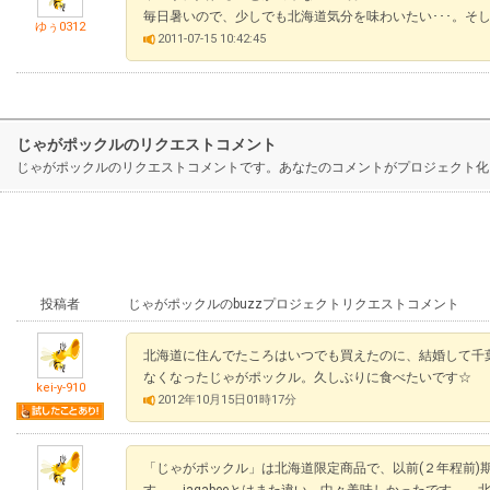
毎日暑いので、少しでも北海道気分を味わいたい･･･。そして
ゆぅ0312
2011-07-15 10:42:45
じゃがポックルのリクエストコメント
じゃがポックルのリクエストコメントです。あなたのコメントがプロジェクト化
投稿者
じゃがポックルのbuzzプロジェクトリクエストコメント
北海道に住んでたころはいつでも買えたのに、結婚して千
なくなったじゃがポックル。久しぶりに食べたいです☆
kei-y-910
2012年10月15日01時17分
「じゃがポックル」は北海道限定商品で、以前(２年程前)
す。 jagabeeとはまた違い、中々美味しかったです。