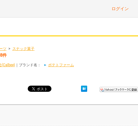
ログイン
ーツ
>
スナック菓子
8件
albee)
｜ブランド名：
ポテトファーム