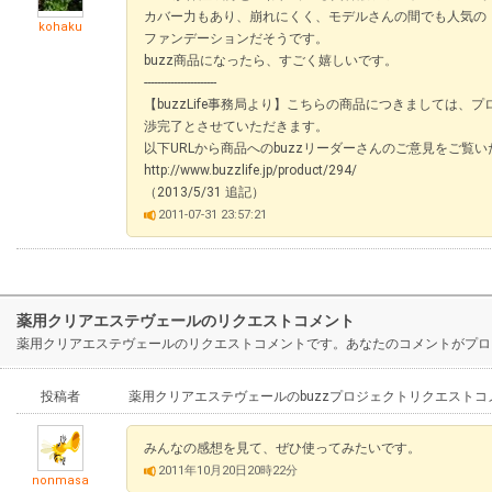
カバー力もあり、崩れにくく、モデルさんの間でも人気の
kohaku
ファンデーションだそうです。
buzz商品になったら、すごく嬉しいです。
----------------------
【buzzLife事務局より】こちらの商品につきましては
渉完了とさせていただきます。
以下URLから商品へのbuzzリーダーさんのご意見をご覧
http://www.buzzlife.jp/product/294/
（2013/5/31 追記）
2011-07-31 23:57:21
薬用クリアエステヴェールのリクエストコメント
薬用クリアエステヴェールのリクエストコメントです。あなたのコメントがプロ
投稿者
薬用クリアエステヴェールのbuzzプロジェクトリクエストコ
みんなの感想を見て、ぜひ使ってみたいです。
2011年10月20日20時22分
nonmasa