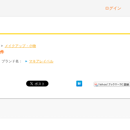
ログイン
>
メイクアップ・小物
8件
｜ブランド名：
マキアレイベル