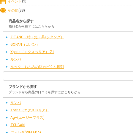
イベント
(2)
その他
(88)
商品名から探す
商品名から探すにはこちらから
ZITANG（時・短・具/ジタング）
GOPAN（ゴパン）
Xperia（エクスぺリア） Z1
ルンバ
ルック おふろの防カビくん煙剤
ブランドから探す
ブランドから商品の口コミを探すにはこちらから
ルンバ
Xperia（エクスぺリア）
Ag+(エージープラス)
TSUBAKI
ヴェレダ(WELEDA)