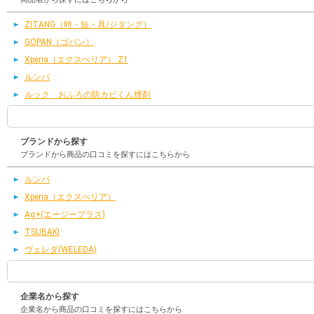
ZITANG（時・短・具/ジタング）
GOPAN（ゴパン）
Xperia（エクスぺリア） Z1
ルンバ
ルック おふろの防カビくん煙剤
ブランドから探す
ブランドから商品の口コミを探すにはこちらから
ルンバ
Xperia（エクスぺリア）
Ag+(エージープラス)
TSUBAKI
ヴェレダ(WELEDA)
企業名から探す
企業名から商品の口コミを探すにはこちらから