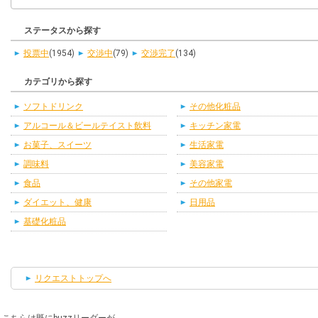
ステータスから探す
投票中
(1954)
交渉中
(79)
交渉完了
(134)
カテゴリから探す
ソフトドリンク
その他化粧品
アルコール＆ビールテイスト飲料
キッチン家電
お菓子、スイーツ
生活家電
調味料
美容家電
食品
その他家電
ダイエット、健康
日用品
基礎化粧品
リクエストトップへ
こちらは既にbuzzリーダーが