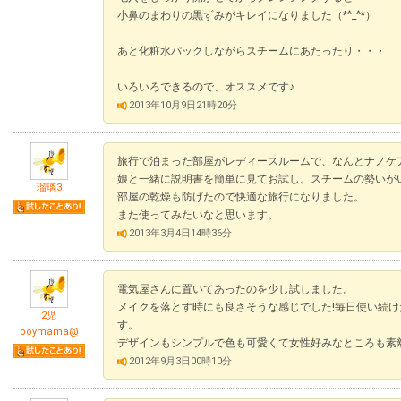
小鼻のまわりの黒ずみがキレイになりました（*^_^*）
あと化粧水パックしながらスチームにあたったり・・・
いろいろできるので、オススメです♪
2013年10月9日21時20分
旅行で泊まった部屋がレディースルームで、なんとナノケ
娘と一緒に説明書を簡単に見てお試し。スチームの勢いが
瑠璃3
部屋の乾燥も防げたので快適な旅行になりました。
また使ってみたいなと思います。
2013年3月4日14時36分
電気屋さんに置いてあったのを少し試しました。
メイクを落とす時にも良さそうな感じでした!毎日使い続
2児
す。
boymama@
デザインもシンプルで色も可愛くて女性好みなところも素
2012年9月3日00時10分