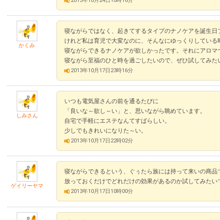
2013年10月24日10時16分
寝ながらではなく、起きてするタイプのナノケアを誕生日
けれど私は育児で大変なのに、そんなにゆっくりしている
かくみ
寝ながらできるナノケアが欲しかったです。それにアロマ
寝ながら至福のひと時を過ごしたいので、ぜひ試してみた
2013年10月17日23時16分
いつも電気屋さんの前を通るたびに
「良いな～欲し～い」と、思いながら眺めています。
しみさん
自宅で手軽にエステなんてすばらしい。
少しでもきれいになりた～い。
2013年10月17日22時02分
寝ながらできるという、ぐぅたら族には持って来いの商品
放っておくだけでどれだけの効果があるのか試してみたい
ゲイリーヤマ
2013年10月17日10時00分