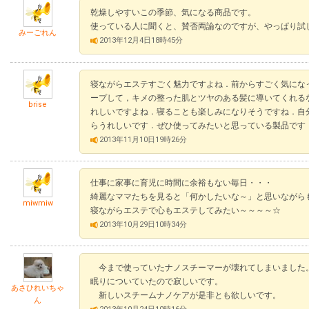
乾燥しやすいこの季節、気になる商品です。
使っている人に聞くと、賛否両論なのですが、やっぱり試
みーごれん
2013年12月4日18時45分
寝ながらエステすごく魅力ですよね．前からすごく気にな
ープして，キメの整った肌とツヤのある髪に導いてくれる
brise
れしいですよね．寝ることも楽しみになりそうですね．自
らうれしいです．ぜひ使ってみたいと思っている製品です
2013年11月10日19時26分
仕事に家事に育児に時間に余裕もない毎日・・・
綺麗なママたちを見ると「何かしたいな～」と思いながら
miwmiw
寝ながらエステで心もエステしてみたい～～～～☆
2013年10月29日10時34分
今まで使っていたナノスチーマーが壊れてしまいました
眠りについていたので寂しいです。
あさひれいちゃ
新しいスチームナノケアが是非とも欲しいです。
ん