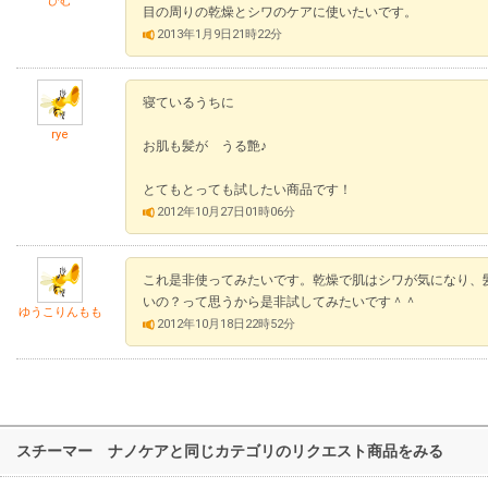
ひむ
目の周りの乾燥とシワのケアに使いたいです。
2013年1月9日21時22分
寝ているうちに
rye
お肌も髪が うる艶♪
とてもとっても試したい商品です！
2012年10月27日01時06分
これ是非使ってみたいです。乾燥で肌はシワが気になり、
いの？って思うから是非試してみたいです＾＾
ゆうこりんもも
2012年10月18日22時52分
スチーマー ナノケアと同じカテゴリのリクエスト商品をみる