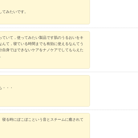
してみたいです。
っていて，使ってみたい製品です肌のうるおいをキ
なんて，寝ている時間までも有効に使えるなんてう
分自身ではできないケアをナノケアでしてもらえた
．
も・・・
。寝る時にぼこぼこという音とスチームに癒されて