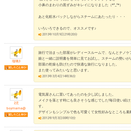
小鼻のまわりの黒ずみがキレイになりました（*^_^*）
あと化粧水パックしながらスチームにあたったり・・・
いろいろできるので、オススメです♪
2013年10月9日21時20分
旅行で泊まった部屋がレディースルームで、なんとナノケ
娘と一緒に説明書を簡単に見てお試し。スチームの勢いが
瑠璃3
部屋の乾燥も防げたので快適な旅行になりました。
また使ってみたいなと思います。
2013年3月4日14時36分
電気屋さんに置いてあったのを少し試しました。
メイクを落とす時にも良さそうな感じでした!毎日使い続
2児
す。
boymama@
デザインもシンプルで色も可愛くて女性好みなところも素
2012年9月3日00時10分