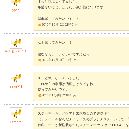
ずっと気になってました。
年齢がいくと、ほうれい線が気になります・・・
ryosei
是非試してみたいです！！
2013年10月12日21時01分
私も試してみたい！！
ｍｅｇｓｕｒｆ
寝ながら、、、がいいですよね☆
2013年10月10日16時07分
ずっと気になっていました。
これからの季節は活躍しそうですね。
saya911
使ってみたいです。
2013年10月8日23時53分
スチーマーもナノケアも未体験なので興味津々。
（ナノイーを含んだナノサイズのプラチナスチームって一
kamami
秋冬モードが新搭載されたスチーマー ナノケア EH-SA