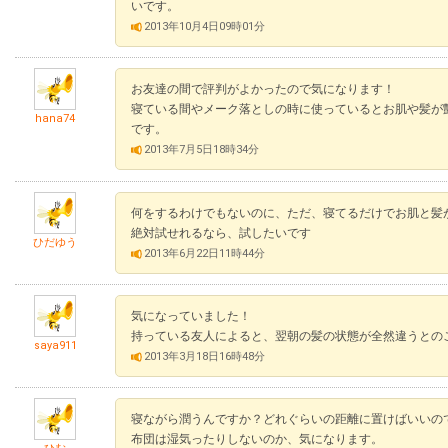
いです。
2013年10月4日09時01分
お友達の間で評判がよかったので気になります！
寝ている間やメーク落としの時に使っているとお肌や髪が
hana74
です。
2013年7月5日18時34分
何をするわけでもないのに、ただ、寝てるだけでお肌と髪
絶対試せれるなら、試したいです
ひだゆう
2013年6月22日11時44分
気になっていました！
持っている友人によると、翌朝の髪の状態が全然違うとの
saya911
2013年3月18日16時48分
寝ながら潤うんですか？どれぐらいの距離に置けばいいの
布団は湿気ったりしないのか、気になります。