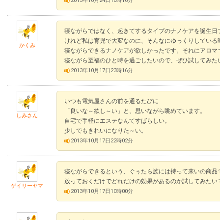
2013年10月24日10時16分
寝ながらではなく、起きてするタイプのナノケアを誕生日
けれど私は育児で大変なのに、そんなにゆっくりしている
かくみ
寝ながらできるナノケアが欲しかったです。それにアロマ
寝ながら至福のひと時を過ごしたいので、ぜひ試してみた
2013年10月17日23時16分
いつも電気屋さんの前を通るたびに
「良いな～欲し～い」と、思いながら眺めています。
しみさん
自宅で手軽にエステなんてすばらしい。
少しでもきれいになりた～い。
2013年10月17日22時02分
寝ながらできるという、ぐぅたら族には持って来いの商品
放っておくだけでどれだけの効果があるのか試してみたい
ゲイリーヤマ
2013年10月17日10時00分