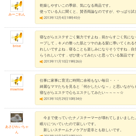
乾燥しやすいこの季節、気になる商品です。
使っている人に聞くと、賛否両論なのですが、やっぱり試
みーごれん
2013年12月4日18時45分
寝ながらエステすごく魅力ですよね．前からすごく気にな
ープして，キメの整った肌とツヤのある髪に導いてくれる
brise
れしいですよね．寝ることも楽しみになりそうですね．自
らうれしいです．ぜひ使ってみたいと思っている製品です
2013年11月10日19時26分
仕事に家事に育児に時間に余裕もない毎日・・・
綺麗なママたちを見ると「何かしたいな～」と思いながら
miwmiw
寝ながらエステで心もエステしてみたい～～～～☆
2013年10月29日10時34分
今まで使っていたナノスチーマーが壊れてしまいました
眠りについていたので寂しいです。
あさひれいちゃ
新しいスチームナノケアが是非とも欲しいです。
ん