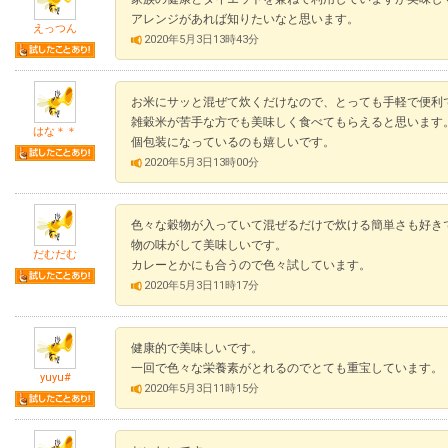
アレンジがあれば知りたいなと思います。
えっつん
2020年5月3日13時43分
お米にサッと混ぜて炊くだけなので、とっても手軽で便利
雑穀米が苦手な方でも美味しく食べてもらえると思います
はな＊＊
個包装になっているのも嬉しいです。
2020年5月3日13時00分
色々な穀物が入っていて混ぜるだけで炊ける簡単さも好き
物の味がして美味しいです。
だむだむ
カレーとかにも合うので色々試しています。
2020年5月3日11時17分
健康的で美味しいです。
一回で色々な栄養素がとれるのでとても重宝しています。
yuyu#
2020年5月3日11時15分