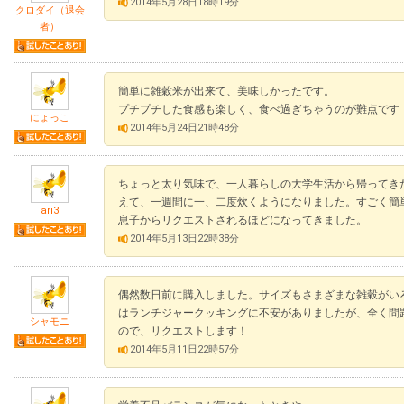
2014年5月28日18時19分
クロダイ（退会
者）
簡単に雑穀米が出来て、美味しかったです。
プチプチした食感も楽しく、食べ過ぎちゃうのが難点です
にょっこ
2014年5月24日21時48分
ちょっと太り気味で、一人暮らしの大学生活から帰ってき
えて、一週間に一、二度炊くようになりました。すごく簡
ari3
息子からリクエストされるほどになってきました。
2014年5月13日22時38分
偶然数日前に購入しました。サイズもさまざまな雑穀がい
はランチジャークッキングに不安がありましたが、全く問
シャモニ
ので、リクエストします！
2014年5月11日22時57分