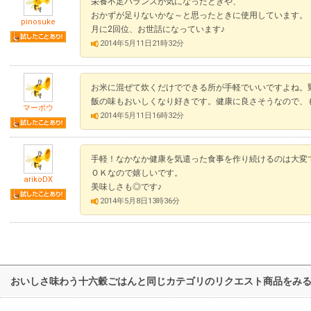
栄養不足バランスが気になったときや、
おかずが足りないかな～と思ったときに使用しています。
pinosuke
月に2回位、お世話になっています♪
2014年5月11日21時32分
お米に混ぜて炊くだけでできる所が手軽でいいですよね。
飯の味もおいしくなり好きです。健康に良さそうなので、
マーボウ
2014年5月11日16時32分
手軽！なかなか健康を気遣った食事を作り続けるのは大変
ＯＫなので嬉しいです。
arikoDX
美味しさも◎です♪
2014年5月8日13時36分
おいしさ味わう十六穀ごはんと同じカテゴリのリクエスト商品をみ