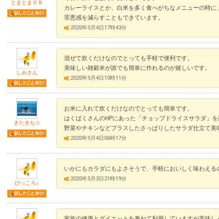
とまとま０８
カレーライスとか、白米を多く食べがちなメニューの時に
罪悪感を減らすこともできています。
2020年5月4日17時43分
混ぜて炊くだけなのでとっても手軽で便利です。
美味しい雑穀米が誰でも簡単に作れるのが嬉しいです。
しみさん
2020年5月4日10時11分
お米に入れて炊くだけなのでとっても簡単です。
はくばくさんのHPにあった「チョップドライスサラダ」
きたきち☆
野菜やチキンなどプラスしたさっぱりしたサラダ仕立て美
2020年5月4日06時17分
いかにもカラダにもよさそうで、手軽においしく味わえるの
2020年5月3日21時19分
ぴっころ♪
家族の健康とダイエットを兼ねて利用していますが美味し