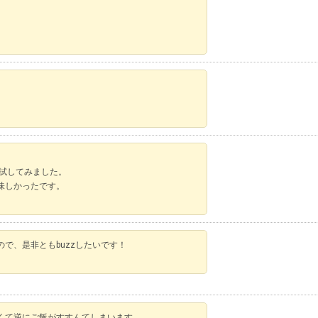
、
を試してみました。
味しかったです。
で、是非ともbuzzしたいです！
くて逆にご飯がすすんてしまいます。