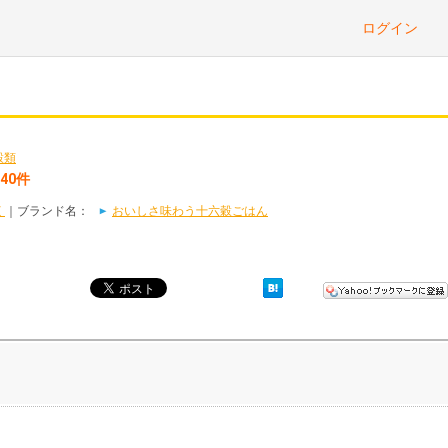
ログイン
穀類
40件
く
｜ブランド名：
おいしさ味わう十六穀ごはん