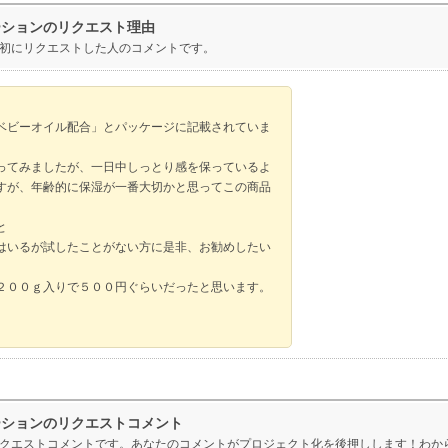
ーションのリクエスト理由
初にリクエストした人のコメントです。
ベビーオイル配合」とパッケージに記載されていま
ってみましたが、一日中しっとり感を保っているよ
すが、年齢的に保湿が一番大切かと思ってこの商品
と
はいるが試したことがない方に是非、お勧めしたい
２００ｇ入りで５００円ぐらいだったと思います。
ーションのリクエストコメント
クエストコメントです。あなたのコメントがプロジェクト化を後押しします！わか