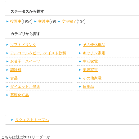
ステータスから探す
投票中
(1954)
交渉中
(79)
交渉完了
(134)
カテゴリから探す
ソフトドリンク
その他化粧品
アルコール＆ビールテイスト飲料
キッチン家電
お菓子、スイーツ
生活家電
調味料
美容家電
食品
その他家電
ダイエット、健康
日用品
基礎化粧品
リクエストトップへ
こちらは既にbuzzリーダーが