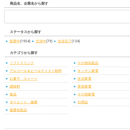
商品名、企業名から探す
ステータスから探す
投票中
(1954)
交渉中
(79)
交渉完了
(134)
カテゴリから探す
ソフトドリンク
その他化粧品
アルコール＆ビールテイスト飲料
キッチン家電
お菓子、スイーツ
生活家電
調味料
美容家電
食品
その他家電
ダイエット、健康
日用品
基礎化粧品