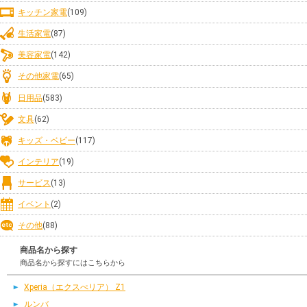
キッチン家電
(109)
生活家電
(87)
美容家電
(142)
その他家電
(65)
日用品
(583)
文具
(62)
キッズ・ベビー
(117)
インテリア
(19)
サービス
(13)
イベント
(2)
その他
(88)
商品名から探す
商品名から探すにはこちらから
Xperia（エクスぺリア） Z1
ルンバ