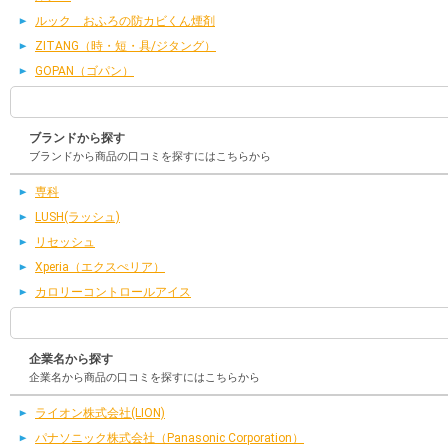
ルック おふろの防カビくん煙剤
ZITANG（時・短・具/ジタング）
GOPAN（ゴパン）
ブランドから探す
ブランドから商品の口コミを探すにはこちらから
専科
LUSH(ラッシュ)
リセッシュ
Xperia（エクスぺリア）
カロリーコントロールアイス
企業名から探す
企業名から商品の口コミを探すにはこちらから
ライオン株式会社(LION)
パナソニック株式会社（Panasonic Corporation）