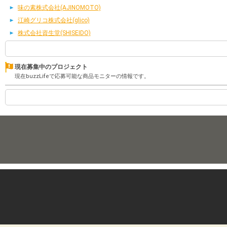
味の素株式会社(AJINOMOTO)
江崎グリコ株式会社(glico)
株式会社資生堂(SHISEIDO)
現在募集中のプロジェクト
現在buzzLifeで応募可能な商品モニターの情報です。