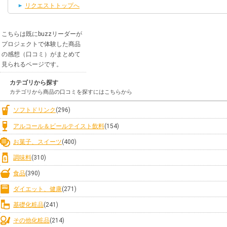
リクエストトップへ
こちらは既にbuzzリーダーが
プロジェクトで体験した商品
の感想（口コミ）がまとめて
見られるページです。
カテゴリから探す
カテゴリから商品の口コミを探すにはこちらから
ソフトドリンク
(296)
アルコール＆ビールテイスト飲料
(154)
お菓子、スイーツ
(400)
調味料
(310)
食品
(390)
ダイエット、健康
(271)
基礎化粧品
(241)
その他化粧品
(214)