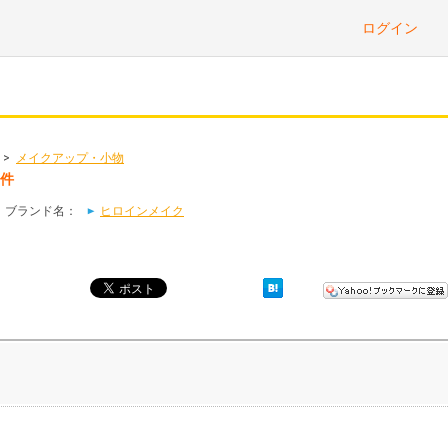
ログイン
>
メイクアップ・小物
2件
｜ブランド名：
ヒロインメイク