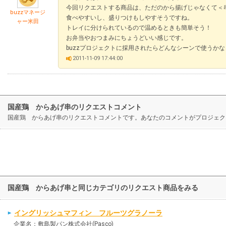
今回リクエストする商品は、ただのから揚げじゃなくて＜
buzzマネージ
食べやすいし、盛りつけもしやすそうですね。
ャー米田
トレイに分けられているので温めるときも簡単そう！
お弁当やおつまみにちょうどいい感じです。
buzzプロジェクトに採用されたらどんなシーンで使うか
2011-11-09 17:44:00
国産鶏 からあげ串のリクエストコメント
国産鶏 からあげ串のリクエストコメントです。あなたのコメントがプロジェク
国産鶏 からあげ串と同じカテゴリのリクエスト商品をみる
イングリッシュマフィン フルーツグラノーラ
企業名：敷島製パン株式会社(Pasco)