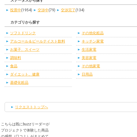
ステータスから探す
投票中
(1954)
交渉中
(79)
交渉完了
(134)
カテゴリから探す
ソフトドリンク
その他化粧品
アルコール＆ビールテイスト飲料
キッチン家電
お菓子、スイーツ
生活家電
調味料
美容家電
食品
その他家電
ダイエット、健康
日用品
基礎化粧品
リクエストトップへ
こちらは既にbuzzリーダーが
プロジェクトで体験した商品
の感想（口コミ）がまとめて