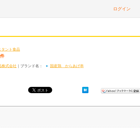
ログイン
スタント食品
1件
品株式会社
｜ブランド名：
国産鶏 からあげ串