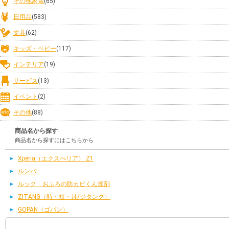
その他家電
(65)
日用品
(583)
文具
(62)
キッズ・ベビー
(117)
インテリア
(19)
サービス
(13)
イベント
(2)
その他
(88)
商品名から探す
商品名から探すにはこちらから
Xperia（エクスぺリア） Z1
ルンバ
ルック おふろの防カビくん煙剤
ZITANG（時・短・具/ジタング）
GOPAN（ゴパン）