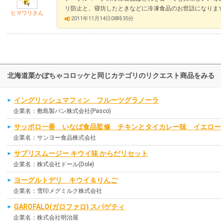
リ防止と、寝坊したときなどに冷凍食品のお世話になりま
ヒマワリさん
2011年11月14日08時35分
北海道栗かぼちゃコロッケと同じカテゴリのリクエスト商品をみる
イングリッシュマフィン フルーツグラノーラ
企業名：敷島製パン株式会社(Pasco)
サッポロ一番 いなば食品監修 チキンとタイカレー味 イエロー
企業名：サンヨー食品株式会社
サプリスムージー キウイ味 からだリセット
企業名：株式会社ドール(Dole)
ヨーグルトデリ キウイ＆りんご
企業名：雪印メグミルク株式会社
GAROFALO(ガロファロ) スパゲティ
企業名：株式会社明治屋