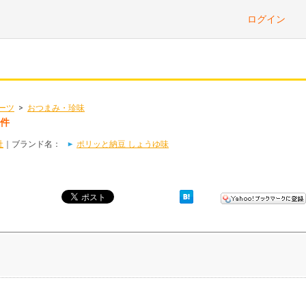
ログイン
ーツ
>
おつまみ・珍味
2件
社
｜ブランド名：
ポリッと納豆 しょうゆ味