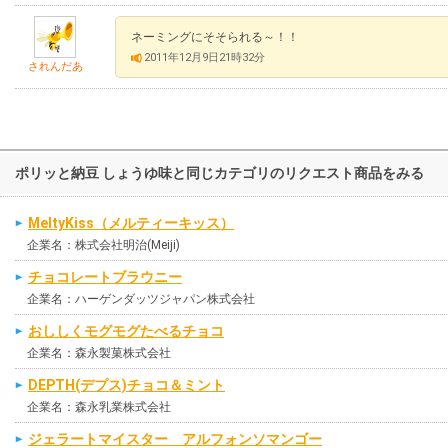
ネーミングにそそられる～！！
2011年12月9日21時32分
されんだあ
ポリッと納豆 しょうゆ味と同じカテゴリのリクエスト商品をみる
MeltyKiss（メルティーキッス）
企業名：株式会社明治(Meiji)
チョコレートブラウニー
企業名：ハーゲンダッツジャパン株式会社
おししくモグモグたべるチョコ
企業名：森永製菓株式会社
DEPTH(デプス)チョコ＆ミント
企業名：森永乳業株式会社
ジェラートマイスター アルフォンソマンゴー