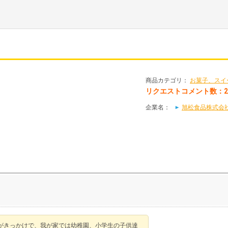
商品カテゴリ：
お菓子、スイ
リクエストコメント数：
企業名：
旭松食品株式会
がきっかけで、我が家では幼稚園、小学生の子供達