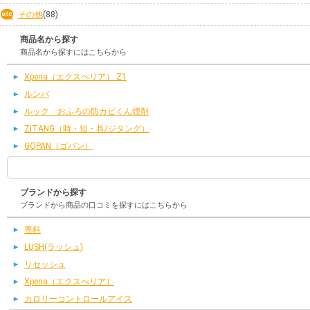
その他
(88)
商品名から探す
商品名から探すにはこちらから
Xperia（エクスぺリア） Z1
ルンバ
ルック おふろの防カビくん煙剤
ZITANG（時・短・具/ジタング）
GOPAN（ゴパン）
ブランドから探す
ブランドから商品の口コミを探すにはこちらから
専科
LUSH(ラッシュ)
リセッシュ
Xperia（エクスぺリア）
カロリーコントロールアイス