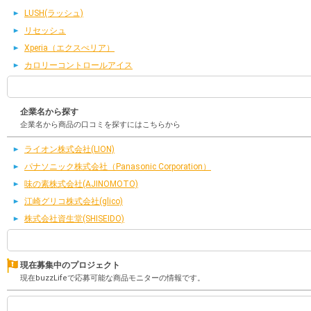
LUSH(ラッシュ)
リセッシュ
Xperia（エクスぺリア）
カロリーコントロールアイス
企業名から探す
企業名から商品の口コミを探すにはこちらから
ライオン株式会社(LION)
パナソニック株式会社（Panasonic Corporation）
味の素株式会社(AJINOMOTO)
江崎グリコ株式会社(glico)
株式会社資生堂(SHISEIDO)
現在募集中のプロジェクト
現在buzzLifeで応募可能な商品モニターの情報です。