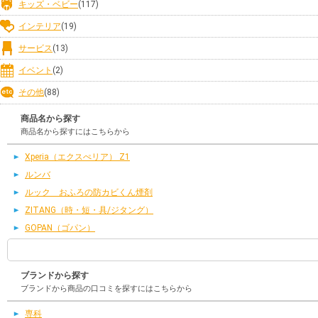
キッズ・ベビー
(117)
インテリア
(19)
サービス
(13)
イベント
(2)
その他
(88)
商品名から探す
商品名から探すにはこちらから
Xperia（エクスぺリア） Z1
ルンバ
ルック おふろの防カビくん煙剤
ZITANG（時・短・具/ジタング）
GOPAN（ゴパン）
ブランドから探す
ブランドから商品の口コミを探すにはこちらから
専科