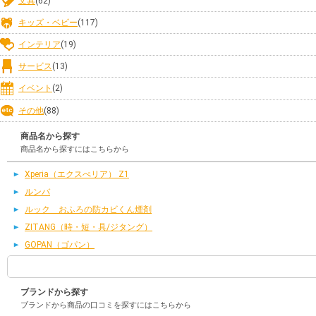
文具
(62)
キッズ・ベビー
(117)
インテリア
(19)
サービス
(13)
イベント
(2)
その他
(88)
商品名から探す
商品名から探すにはこちらから
Xperia（エクスぺリア） Z1
ルンバ
ルック おふろの防カビくん煙剤
ZITANG（時・短・具/ジタング）
GOPAN（ゴパン）
ブランドから探す
ブランドから商品の口コミを探すにはこちらから