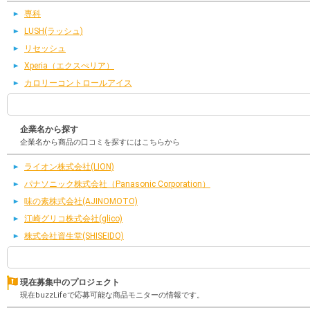
専科
LUSH(ラッシュ)
リセッシュ
Xperia（エクスぺリア）
カロリーコントロールアイス
企業名から探す
企業名から商品の口コミを探すにはこちらから
ライオン株式会社(LION)
パナソニック株式会社（Panasonic Corporation）
味の素株式会社(AJINOMOTO)
江崎グリコ株式会社(glico)
株式会社資生堂(SHISEIDO)
現在募集中のプロジェクト
現在buzzLifeで応募可能な商品モニターの情報です。