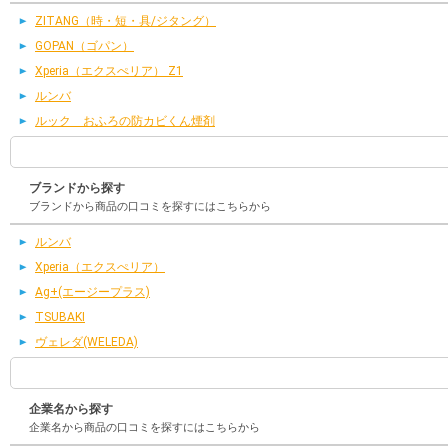
ZITANG（時・短・具/ジタング）
GOPAN（ゴパン）
Xperia（エクスぺリア） Z1
ルンバ
ルック おふろの防カビくん煙剤
ブランドから探す
ブランドから商品の口コミを探すにはこちらから
ルンバ
Xperia（エクスぺリア）
Ag+(エージープラス)
TSUBAKI
ヴェレダ(WELEDA)
企業名から探す
企業名から商品の口コミを探すにはこちらから