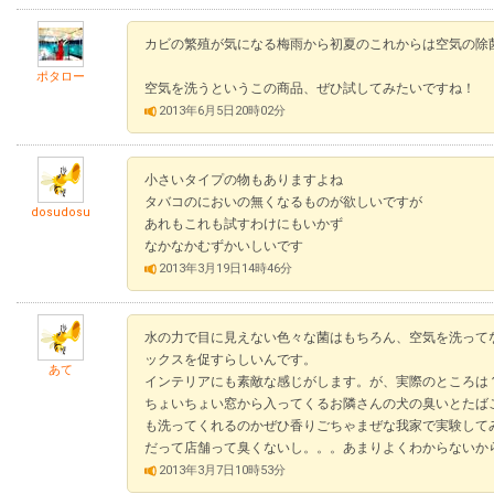
カビの繁殖が気になる梅雨から初夏のこれからは空気の除
ポタロー
空気を洗うというこの商品、ぜひ試してみたいですね！
2013年6月5日20時02分
小さいタイプの物もありますよね
タバコのにおいの無くなるものが欲しいですが
dosudosu
あれもこれも試すわけにもいかず
なかなかむずかいしいです
2013年3月19日14時46分
水の力で目に見えない色々な菌はもちろん、空気を洗って
ックスを促すらしいんです。
あて
インテリアにも素敵な感じがします。が、実際のところは
ちょいちょい窓から入ってくるお隣さんの犬の臭いとたば
も洗ってくれるのかぜひ香りごちゃまぜな我家で実験して
だって店舗って臭くないし。。。あまりよくわからないか
2013年3月7日10時53分