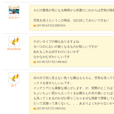
カビの繁殖が気になる梅雨から初夏のこれからは空気の除
ポタロー
空気を洗うというこの商品、ぜひ試してみたいですね！
2013年6月5日20時02分
小さいタイプの物もありますよね
タバコのにおいの無くなるものが欲しいですが
dosudosu
あれもこれも試すわけにもいかず
なかなかむずかいしいです
2013年3月19日14時46分
水の力で目に見えない色々な菌はもちろん、空気を洗って
ックスを促すらしいんです。
あて
インテリアにも素敵な感じがします。が、実際のところは
ちょいちょい窓から入ってくるお隣さんの犬の臭いとたば
も洗ってくれるのかぜひ香りごちゃまぜな我家で実験して
だって店舗って臭くないし。。。あまりよくわからないか
2013年3月7日10時53分