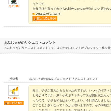
ったです。
aya1800
自分以外が買って来たもの以外なかなか美味しいと言わな
2012-02-03 21:22:18
あみじゃがのリクエストコメント
あみじゃがのリクエストコメントです。あなたのコメントがプロジェクト化を後
投稿者
あみじゃがのbuzzプロジェクトリクエストコメント
先日、子供が友人からもらったのですが、いつものポテト
と薄切りですが、厚くそのポテトチップスが網目状になっ
sorapen
ったので、子供も私もはまってしまい、今日購入しました
ごすことが多くなってくるかと思いますので、その時期に
いいなと思い、リクエストさせて頂きました。