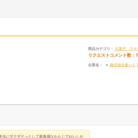
商品カテゴリ：
お菓子、スイ
リクエストコメント数：1
企業名：
株式会社東ハト
本当にザクザクっとして新食感なかんじでおいしか