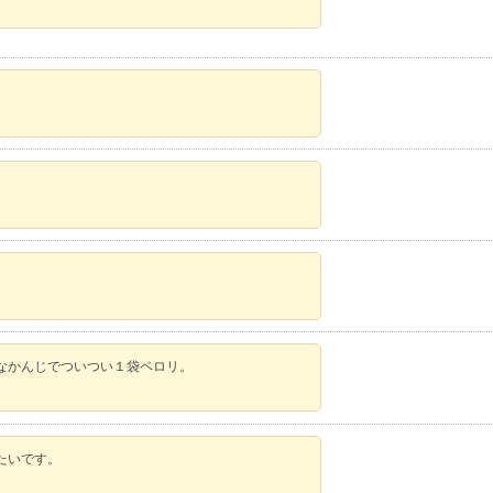
。
なかんじでついつい１袋ペロリ。
たいです。