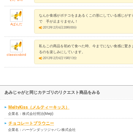
なんか食感がポテコをまあるくこの形にしている感じがす
で 手が止まりません！
Aぱんだ
2012年2月6日20時00分
私もこの商品を初めて食べた時、今までにない食感に驚き
るのを楽しみにしています。
classicsbird
2012年2月6日15時13分
あみじゃがと同じカテゴリのリクエスト商品をみる
MeltyKiss（メルティーキッス）
企業名：株式会社明治(Meiji)
チョコレートブラウニー
企業名：ハーゲンダッツジャパン株式会社