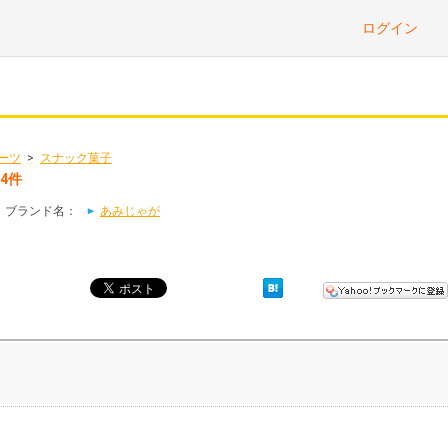
ログイン
ーツ
>
スナック菓子
4件
｜ブランド名：
あみじゃが