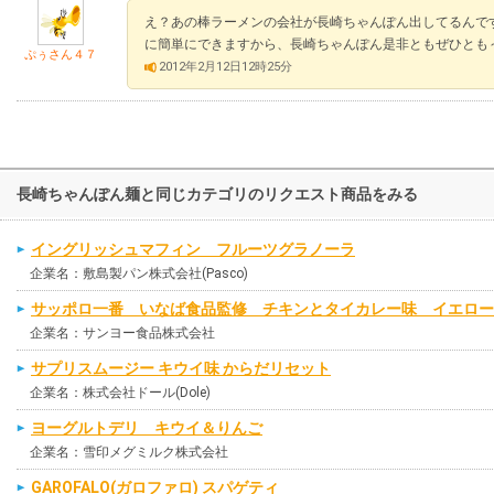
え？あの棒ラーメンの会社が長崎ちゃんぽん出してるんで
に簡単にできますから、長崎ちゃんぽん是非ともぜひとも
ぷぅさん４７
2012年2月12日12時25分
長崎ちゃんぽん麺と同じカテゴリのリクエスト商品をみる
イングリッシュマフィン フルーツグラノーラ
企業名：敷島製パン株式会社(Pasco)
サッポロ一番 いなば食品監修 チキンとタイカレー味 イエロー
企業名：サンヨー食品株式会社
サプリスムージー キウイ味 からだリセット
企業名：株式会社ドール(Dole)
ヨーグルトデリ キウイ＆りんご
企業名：雪印メグミルク株式会社
GAROFALO(ガロファロ) スパゲティ