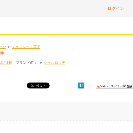
ログイン
ーツ
>
チョコレート菓子
2件
OTTE)
｜ブランド名：
シャルロッテ