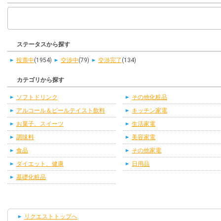
ステータスから探す
投票中
(1954)
交渉中
(79)
交渉完了
(134)
カテゴリから探す
ソフトドリンク
その他化粧品
アルコール＆ビールテイスト飲料
キッチン家電
お菓子、スイーツ
生活家電
調味料
美容家電
食品
その他家電
ダイエット、健康
日用品
基礎化粧品
リクエストトップへ