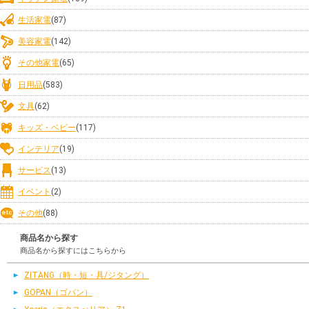
生活家電
(87)
美容家電
(142)
その他家電
(65)
日用品
(583)
文具
(62)
キッズ・ベビー
(117)
インテリア
(19)
サービス
(13)
イベント
(2)
その他
(88)
商品名から探す
商品名から探すにはこちらから
ZITANG（時・短・具/ジタング）
GOPAN（ゴパン）