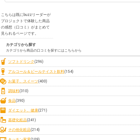
こちらは既にbuzzリーダーが
プロジェクトで体験した商品
の感想（口コミ）がまとめて
見られるページです。
カテゴリから探す
カテゴリから商品の口コミを探すにはこちらから
ソフトドリンク
(296)
アルコール＆ビールテイスト飲料
(154)
お菓子、スイーツ
(400)
調味料
(310)
食品
(390)
ダイエット、健康
(271)
基礎化粧品
(241)
その他化粧品
(214)
キッチン家電
(109)