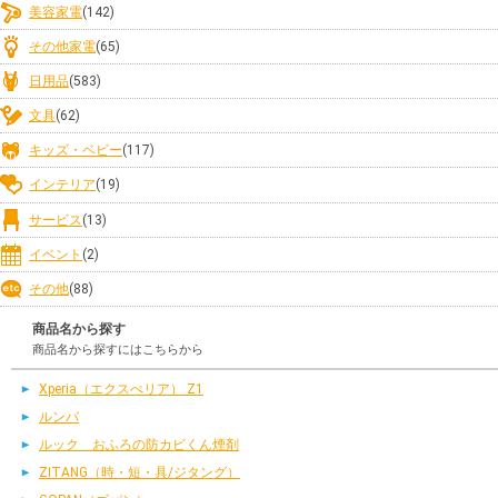
美容家電
(142)
その他家電
(65)
日用品
(583)
文具
(62)
キッズ・ベビー
(117)
インテリア
(19)
サービス
(13)
イベント
(2)
その他
(88)
商品名から探す
商品名から探すにはこちらから
Xperia（エクスぺリア） Z1
ルンバ
ルック おふろの防カビくん煙剤
ZITANG（時・短・具/ジタング）