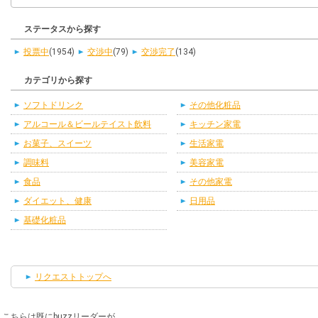
ステータスから探す
投票中
(1954)
交渉中
(79)
交渉完了
(134)
カテゴリから探す
ソフトドリンク
その他化粧品
アルコール＆ビールテイスト飲料
キッチン家電
お菓子、スイーツ
生活家電
調味料
美容家電
食品
その他家電
ダイエット、健康
日用品
基礎化粧品
リクエストトップへ
こちらは既にbuzzリーダーが