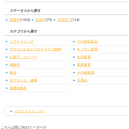
ステータスから探す
投票中
(1954)
交渉中
(79)
交渉完了
(134)
カテゴリから探す
ソフトドリンク
その他化粧品
アルコール＆ビールテイスト飲料
キッチン家電
お菓子、スイーツ
生活家電
調味料
美容家電
食品
その他家電
ダイエット、健康
日用品
基礎化粧品
リクエストトップへ
こちらは既にbuzzリーダーが