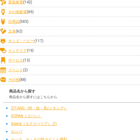
美容家電
(142)
その他家電
(65)
日用品
(583)
文具
(62)
キッズ・ベビー
(117)
インテリア
(19)
サービス
(13)
イベント
(2)
その他
(88)
商品名から探す
商品名から探すにはこちらから
ZITANG（時・短・具/ジタング）
GOPAN（ゴパン）
Xperia（エクスぺリア） Z1
ルンバ
ルック おふろの防カビくん煙剤