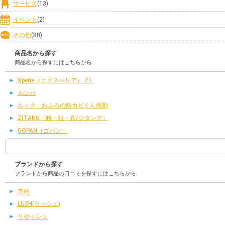
サービス
(13)
イベント
(2)
その他
(88)
商品名から探す
商品名から探すにはこちらから
Xperia（エクスぺリア） Z1
ルンバ
ルック おふろの防カビくん煙剤
ZITANG（時・短・具/ジタング）
GOPAN（ゴパン）
ブランドから探す
ブランドから商品の口コミを探すにはこちらから
専科
LUSH(ラッシュ)
リセッシュ