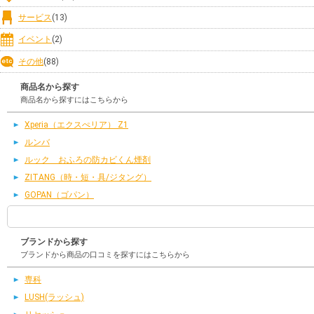
サービス
(13)
イベント
(2)
その他
(88)
商品名から探す
商品名から探すにはこちらから
Xperia（エクスぺリア） Z1
ルンバ
ルック おふろの防カビくん煙剤
ZITANG（時・短・具/ジタング）
GOPAN（ゴパン）
ブランドから探す
ブランドから商品の口コミを探すにはこちらから
専科
LUSH(ラッシュ)