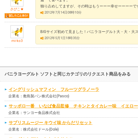
週一で食べます。
独り占めしてますが、その時はもうーーー幸せーーーーで
さぴこ★
2012年7月14日08時10分
BIGサイズ初めて見ました！バニラヨーグルト大・大・大
2012年5月1日18時35分
mi-ko3
バニラヨーグルト ソフトと同じカテゴリのリクエスト商品をみる
イングリッシュマフィン フルーツグラノーラ
企業名：敷島製パン株式会社(Pasco)
サッポロ一番 いなば食品監修 チキンとタイカレー味 イエロー
企業名：サンヨー食品株式会社
サプリスムージー キウイ味 からだリセット
企業名：株式会社ドール(Dole)