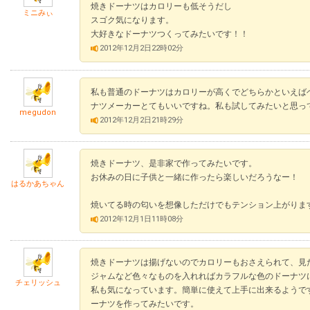
焼きドーナツはカロリーも低そうだし
ミニみぃ
スゴク気になります。
大好きなドーナツつくってみたいです！！
2012年12月2日22時02分
私も普通のドーナツはカロリーが高くでどちらかといえば
ナツメーカーとてもいいですね。私も試してみたいと思っ
megudon
2012年12月2日21時29分
焼きドーナツ、是非家で作ってみたいです。
お休みの日に子供と一緒に作ったら楽しいだろうなー！
はるかあちゃん
焼いてる時の匂いを想像しただけでもテンション上がりま
2012年12月1日11時08分
焼きドーナツは揚げないのでカロリーもおさえられて、見
ジャムなど色々なものを入れればカラフルな色のドーナツ
チェリッシュ
私も気になっています。簡単に使えて上手に出来るようで
ーナツを作ってみたいです。