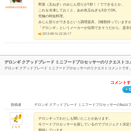
野菜（玉ねぎ）のみじん切りが1秒！！でできるとか。
watakomikan
これを冷凍しておくと、あめ色玉ねぎも5分でOK。
究極の時短料理。
みじん切りができるという調理器具、2種類持っています
「デロンギ」というメーカーが信用できそうだから、是非
2012-08-16 22:26:17
デロンギ クアッドブレード ミニフードプロセッサーのリクエストコ
デロンギ クアッドブレード ミニフードプロセッサーのリクエストコメントで
コメントす
投稿者
デロンギ クアッドブレード ミニフードプロセッサーのbuz
デロンギってわたしも聞いたことがあります。
今フードプロセッサーを探しているのでプロジェクト決定
ＺＡＯ
期待しています。