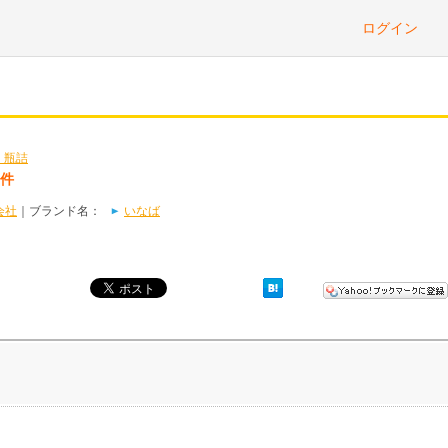
ログイン
・瓶詰
1件
会社
｜ブランド名：
いなば