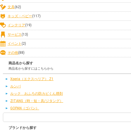
文具
(62)
キッズ・ベビー
(117)
インテリア
(19)
サービス
(13)
イベント
(2)
その他
(88)
商品名から探す
商品名から探すにはこちらから
Xperia（エクスぺリア） Z1
ルンバ
ルック おふろの防カビくん煙剤
ZITANG（時・短・具/ジタング）
GOPAN（ゴパン）
ブランドから探す