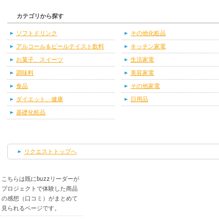
カテゴリから探す
ソフトドリンク
その他化粧品
アルコール＆ビールテイスト飲料
キッチン家電
お菓子、スイーツ
生活家電
調味料
美容家電
食品
その他家電
ダイエット、健康
日用品
基礎化粧品
リクエストトップへ
こちらは既にbuzzリーダーが
プロジェクトで体験した商品
の感想（口コミ）がまとめて
見られるページです。