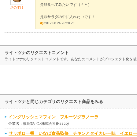
是非食べてみたいです（＾＾）
さのすけ
是非サラダの中に入れたいです！
2012-08-24 20:28:26
ライトツナのリクエストコメント
ライトツナのリクエストコメントです。あなたのコメントがプロジェクト化を後
ライトツナと同じカテゴリのリクエスト商品をみる
イングリッシュマフィン フルーツグラノーラ
企業名：敷島製パン株式会社(Pasco)
サッポロ一番 いなば食品監修 チキンとタイカレー味 イエロー