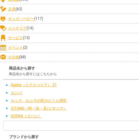
文具
(62)
キッズ・ベビー
(117)
インテリア
(19)
サービス
(13)
イベント
(2)
その他
(88)
商品名から探す
商品名から探すにはこちらから
Xperia（エクスぺリア） Z1
ルンバ
ルック おふろの防カビくん煙剤
ZITANG（時・短・具/ジタング）
GOPAN（ゴパン）
ブランドから探す