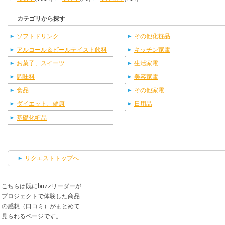
カテゴリから探す
ソフトドリンク
その他化粧品
アルコール＆ビールテイスト飲料
キッチン家電
お菓子、スイーツ
生活家電
調味料
美容家電
食品
その他家電
ダイエット、健康
日用品
基礎化粧品
リクエストトップへ
こちらは既にbuzzリーダーが
プロジェクトで体験した商品
の感想（口コミ）がまとめて
見られるページです。