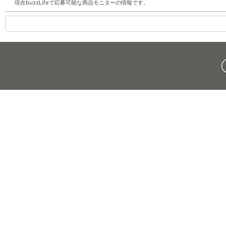
現在buzzLifeで応募可能な商品モニターの情報です。