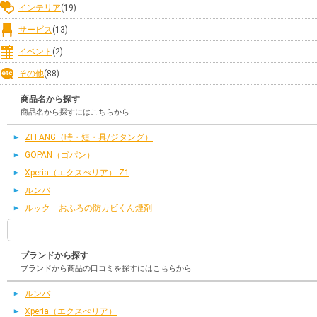
インテリア
(19)
サービス
(13)
イベント
(2)
その他
(88)
商品名から探す
商品名から探すにはこちらから
ZITANG（時・短・具/ジタング）
GOPAN（ゴパン）
Xperia（エクスぺリア） Z1
ルンバ
ルック おふろの防カビくん煙剤
ブランドから探す
ブランドから商品の口コミを探すにはこちらから
ルンバ
Xperia（エクスぺリア）