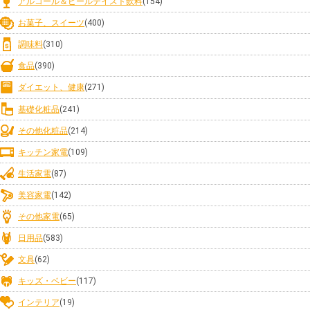
アルコール＆ビールテイスト飲料
(154)
お菓子、スイーツ
(400)
調味料
(310)
食品
(390)
ダイエット、健康
(271)
基礎化粧品
(241)
その他化粧品
(214)
キッチン家電
(109)
生活家電
(87)
美容家電
(142)
その他家電
(65)
日用品
(583)
文具
(62)
キッズ・ベビー
(117)
インテリア
(19)