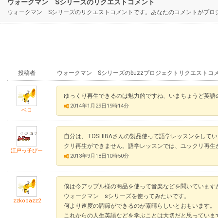
ウォークマン Sシリーズのリクエストコメント
ウォークマン Sシリーズのリクエストコメントです。あなたのコメントがプロ
投稿者
ウォークマン Sシリーズのbuzzプロジェクトリクエストコ
ゆっくり再生できるのは魅力的ですね、いまちょうど英語
2014年1月29日19時14分
ベロ
自分は、TOSHIBAさんの製品使って語学レッスンをし
クリ再生ができません。語学レッスンでは、ユックリ再生
江戸っ子ぴー
2013年9月18日10時50分
僕は今アップル様の商品を使って音楽などを聞いています
ウォークマン sシリーズを使ってみたいです。
zzkobazz2
何より速度の調節ができるのが素晴らしいとおもいます。
これからの人生英語などを学ぶことは大切だと思っていま