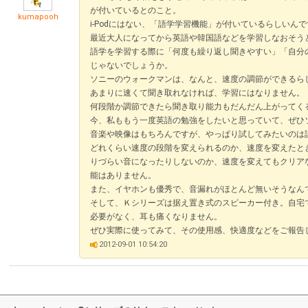
が付いているとのこと。
kumapooh
i-Podにはない、「語学学習機能」が付いているらしいん
最近大人になってから英語や韓国語などを学習しなおそう
語学を学習する際に「何度も繰り返し聞きやすい」「自分
じゃないでしょうか。
ソニーのウォークマンは、なんと、速度の調節ができるら
あまりに速くて聞き取れなければ、学習にはなりません。
何段階か調節できたら聞き取り能力もだんだん上がってく
今、私ももう一度英語の勉強をしたいと思っていて、ぜひ
音楽や映像はもちろんですが、やっぱり試してみたいのは
どれくらい速度の段階を変えられるのか、速度を変えたと
りづらい音になったりしないのか、速度を変えてもクリア
能はありません。
また、イヤホンも優秀で、音漏れがほとんど無いそうなん
そして、Ｋシリーズは据え置き式のスピーカー付き。自宅
必要がなく、耳も痛くなりません。
ぜひ実際に使ってみて、その使用感、快適度などをご報告
2012-09-01 10:54:20