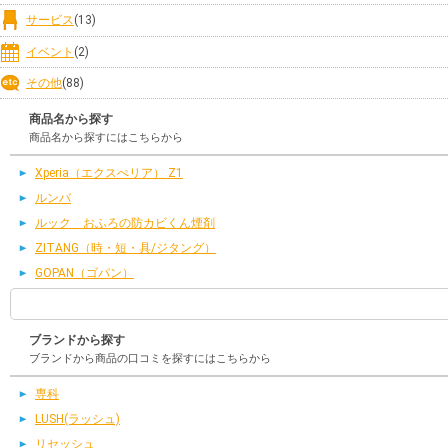
サービス
(13)
イベント
(2)
その他
(88)
商品名から探す
商品名から探すにはこちらから
Xperia（エクスぺリア） Z1
ルンバ
ルック おふろの防カビくん煙剤
ZITANG（時・短・具/ジタング）
GOPAN（ゴパン）
ブランドから探す
ブランドから商品の口コミを探すにはこちらから
専科
LUSH(ラッシュ)
リセッシュ