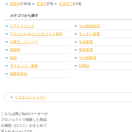
投票中
(1954)
交渉中
(79)
交渉完了
(134)
カテゴリから探す
ソフトドリンク
その他化粧品
アルコール＆ビールテイスト飲料
キッチン家電
お菓子、スイーツ
生活家電
調味料
美容家電
食品
その他家電
ダイエット、健康
日用品
基礎化粧品
リクエストトップへ
こちらは既にbuzzリーダーが
プロジェクトで体験した商品
の感想（口コミ）がまとめて
見られるページです。