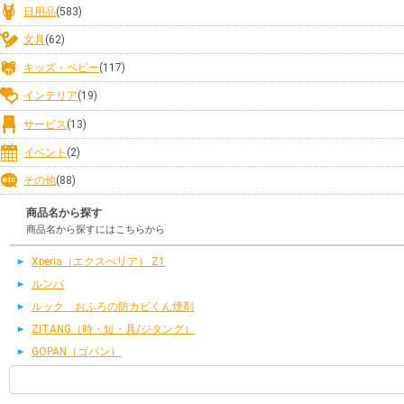
日用品
(583)
文具
(62)
キッズ・ベビー
(117)
インテリア
(19)
サービス
(13)
イベント
(2)
その他
(88)
商品名から探す
商品名から探すにはこちらから
Xperia（エクスぺリア） Z1
ルンバ
ルック おふろの防カビくん煙剤
ZITANG（時・短・具/ジタング）
GOPAN（ゴパン）