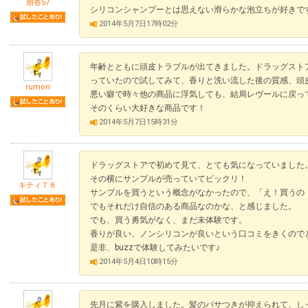
朋香57
シリコンシャンプーとは思えない滑らかな泡立ちが好きで
2014年5月7日17時02分
年齢とともに頭皮トラブルが出てきました。ドラッグスト
っていたので試してみて、香りと洗い流した後の質感、頭
rumon
悪い癖で時々他の商品に浮気しても、結局レヴールに戻っ
そのくらい大好きな商品です！
2014年5月7日15時31分
ドラッグストアで初めて見て、とても気になっていました
その横にサンプルが売っていてビックリ！
キティ７８
サンプルを買うという概念がなかったので、「え！買うの
でもそれだけ自信のある商品なのかな、と感じました。
でも、買う勇気がなく、まだ未体験です。
香りが良い、ノンシリコンが良いという口コミをきくので
是非、buzzで体験してみたいです♪
2014年5月4日10時15分
先月に紫を購入しました。髪のパサつきが抑えられて、し