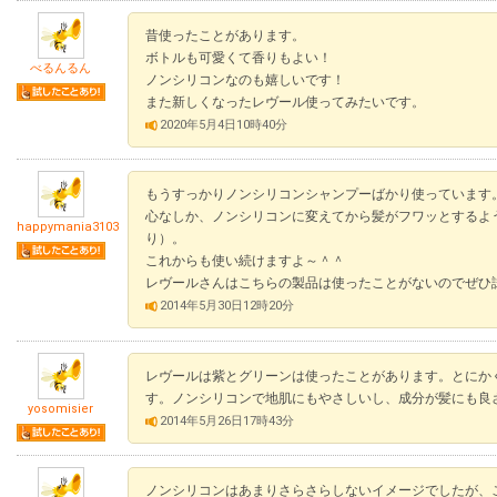
昔使ったことがあります。
ボトルも可愛くて香りもよい！
べるんるん
ノンシリコンなのも嬉しいです！
また新しくなったレヴール使ってみたいです。
2020年5月4日10時40分
もうすっかりノンシリコンシャンプーばかり使っています
心なしか、ノンシリコンに変えてから髪がフワッとするよ
happymania3103
り）。
これからも使い続けますよ～＾＾
レヴールさんはこちらの製品は使ったことがないのでぜひ試
2014年5月30日12時20分
レヴールは紫とグリーンは使ったことがあります。とにか
す。ノンシリコンで地肌にもやさしいし、成分が髪にも良
yosomisier
2014年5月26日17時43分
ノンシリコンはあまりさらさらしないイメージでしたが、