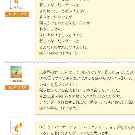
新しくなったレヴールは
ゆうちむ
まだ使ったことがありません。
香りはいいのですが
頭皮までちゃんと洗えてるのか
わかりません。
洗い上がりはしっとりです。
新しくなったレヴールは
どんなものか気になりますね。
2014年5月7日19時11分
以前緑のボトルを使っていたのですが、香りがあまり好き
DSの香りサンプルを嗅いでみると紫のものがいい香りで
rimelala
いな～と思っています。
紫を使っている友人もおすすめと言っていました。
今度は違うボトルを体験してbuzzしてみたいです。
シャンプーを評価する雑誌では紫ボトルがA評価でした(他
2014年5月7日17時32分
DS、スーパーマーケット、バラエティーショップでよく
ーをけん引してきたブランドだと思います。