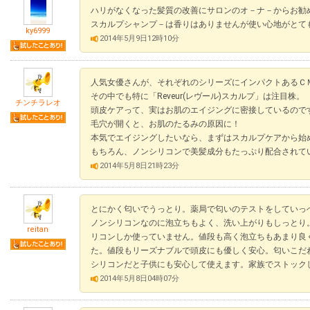
ハリがなくなった髪質の改善にサロンのオ－ナ－からお勧
スカルプシャンプ－は香りはありませんが使い心地がとて
ky6999
2014年5月9日12時10分
人気女優さんが、それぞれのシリーズにインパクトあるＣ
その中でも特に「Reveur(レヴール)スカルプ」は注目株。
チンチラレオ
頭皮ケアって、実はお肌のエイジングに密接しているので
毛穴が開くと、お肌のたるみの原因に！
本気でエイジングしたいなら、まずはスカルプケアから始
もちろん、ノンシリコンで美髪成分もたっぷり配合されて
2014年5月8日21時23分
とにかく匂いでうっとり。薬局で匂いのテストをしていっ
ノンシリコンなのに泡立ちもよく、洗い上がりもしっとり
reitan
リコンしか使っていません。値段も高く泡立ちもあまり良
た。値段もリーズナブルで頭皮にも優しく安心。匂いこだ
シリコンだと子供にも安心して使えます。家族でストック
2014年5月8日04時07分