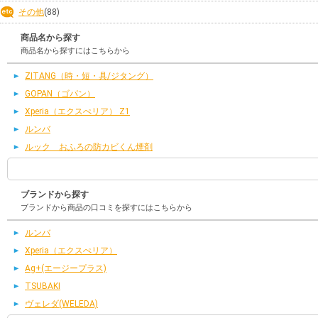
その他
(88)
商品名から探す
商品名から探すにはこちらから
ZITANG（時・短・具/ジタング）
GOPAN（ゴパン）
Xperia（エクスぺリア） Z1
ルンバ
ルック おふろの防カビくん煙剤
ブランドから探す
ブランドから商品の口コミを探すにはこちらから
ルンバ
Xperia（エクスぺリア）
Ag+(エージープラス)
TSUBAKI
ヴェレダ(WELEDA)