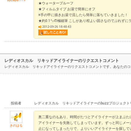
ayuayu7119
★ウォータープルーフ
★フィルムタイプ お湯で簡単にオフ
※手の甲に描きお湯で流したら簡単に落ちていきました！
★約0.1㍉の極細筆 こしがあり程よい固さなのでぶれずに
2012-09-26 18:48:43
レディオスカル リキッドアイライナーのリクエストコメント
レディオスカル リキッドアイライナーのリクエストコメントです。あなたのコ
投稿者
レディオスカル リキッドアイライナーのbuzzプロジェク
奥二重なのもあり、時間がたつとアイライナーが上まぶた
アイライナーを失敗してしまっています。ずっと同じメー
きのはる
止になってしまったりで、よりいいアイライナーを探して