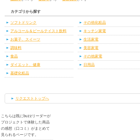
カテゴリから探す
ソフトドリンク
その他化粧品
アルコール＆ビールテイスト飲料
キッチン家電
お菓子、スイーツ
生活家電
調味料
美容家電
食品
その他家電
ダイエット、健康
日用品
基礎化粧品
リクエストトップへ
こちらは既にbuzzリーダーが
プロジェクトで体験した商品
の感想（口コミ）がまとめて
見られるページです。