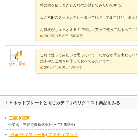
特に鍋を使うときどんなのか試してみたいですね。
日ごろIHのクッキングヒーターで料理してますけど、卓上
お値段がちょっとするので試しに買って使ってみるってこ
2012年11月29日15時37分
これは使ってみたいと思っていて、なかなか手を出せてい
焼肉やたこ焼きを作って食べてみたいです。
なめこ探偵
2012年10月31日17時41分
ＩＨホットプレートと同じカテゴリのリクエスト商品をみる
三菱冷蔵庫
企業名：三菱電機株式会社(MITSUBISHI)
T-fal(ティファール) アクティフライ