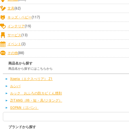
文具
(62)
キッズ・ベビー
(117)
インテリア
(19)
サービス
(13)
イベント
(2)
その他
(88)
商品名から探す
商品名から探すにはこちらから
Xperia（エクスぺリア） Z1
ルンバ
ルック おふろの防カビくん煙剤
ZITANG（時・短・具/ジタング）
GOPAN（ゴパン）
ブランドから探す