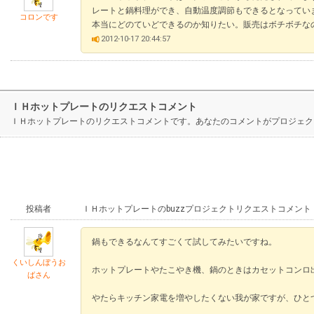
レートと鍋料理ができ、自動温度調節もできるとなってい
コロンです
本当にどのていどできるのか知りたい。販売はボチボチな
2012-10-17 20:44:57
ＩＨホットプレートのリクエストコメント
ＩＨホットプレートのリクエストコメントです。あなたのコメントがプロジェク
投稿者
ＩＨホットプレートのbuzzプロジェクトリクエストコメント
鍋もできるなんてすごくて試してみたいですね。
くいしんぼうお
ホットプレートやたこやき機、鍋のときはカセットコンロ
ばさん
やたらキッチン家電を増やしたくない我が家ですが、ひと