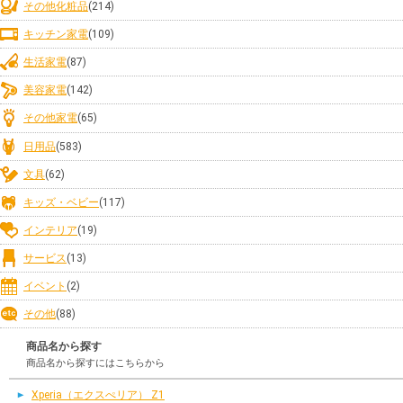
その他化粧品
(214)
キッチン家電
(109)
生活家電
(87)
美容家電
(142)
その他家電
(65)
日用品
(583)
文具
(62)
キッズ・ベビー
(117)
インテリア
(19)
サービス
(13)
イベント
(2)
その他
(88)
商品名から探す
商品名から探すにはこちらから
Xperia（エクスぺリア） Z1