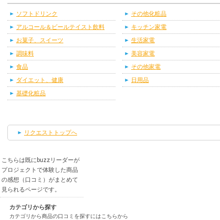
ソフトドリンク
その他化粧品
アルコール＆ビールテイスト飲料
キッチン家電
お菓子、スイーツ
生活家電
調味料
美容家電
食品
その他家電
ダイエット、健康
日用品
基礎化粧品
リクエストトップへ
こちらは既にbuzzリーダーが
プロジェクトで体験した商品
の感想（口コミ）がまとめて
見られるページです。
カテゴリから探す
カテゴリから商品の口コミを探すにはこちらから