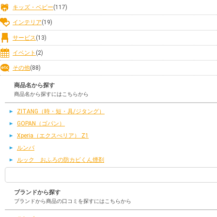
キッズ・ベビー
(117)
インテリア
(19)
サービス
(13)
イベント
(2)
その他
(88)
商品名から探す
商品名から探すにはこちらから
ZITANG（時・短・具/ジタング）
GOPAN（ゴパン）
Xperia（エクスぺリア） Z1
ルンバ
ルック おふろの防カビくん煙剤
ブランドから探す
ブランドから商品の口コミを探すにはこちらから