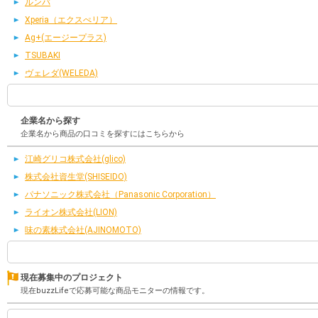
ルンバ
Xperia（エクスぺリア）
Ag+(エージープラス)
TSUBAKI
ヴェレダ(WELEDA)
企業名から探す
企業名から商品の口コミを探すにはこちらから
江崎グリコ株式会社(glico)
株式会社資生堂(SHISEIDO)
パナソニック株式会社（Panasonic Corporation）
ライオン株式会社(LION)
味の素株式会社(AJINOMOTO)
現在募集中のプロジェクト
現在buzzLifeで応募可能な商品モニターの情報です。