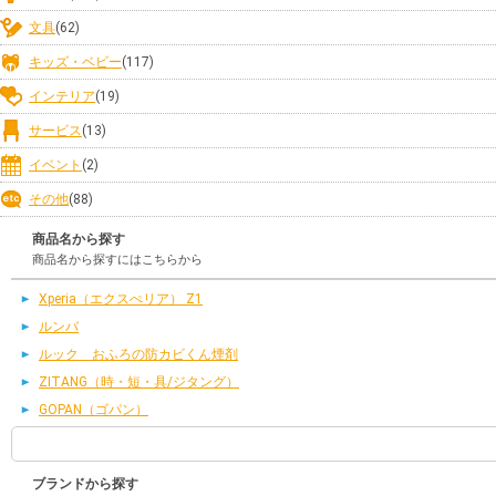
文具
(62)
キッズ・ベビー
(117)
インテリア
(19)
サービス
(13)
イベント
(2)
その他
(88)
商品名から探す
商品名から探すにはこちらから
Xperia（エクスぺリア） Z1
ルンバ
ルック おふろの防カビくん煙剤
ZITANG（時・短・具/ジタング）
GOPAN（ゴパン）
ブランドから探す