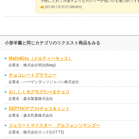
手軽にとれて洋菓子よりもカロリーが低いのも魅力的です
2013年1月31日15時40分
小形羊羹と同じカテゴリのリクエスト商品をみる
MeltyKiss（メルティーキッス）
企業名：株式会社明治(Meiji)
チョコレートブラウニー
企業名：ハーゲンダッツジャパン株式会社
おししくモグモグたべるチョコ
企業名：森永製菓株式会社
DEPTH(デプス)チョコ＆ミント
企業名：森永乳業株式会社
ジェラートマイスター アルフォンソマンゴー
企業名：株式会社ロッテ(LOTTE)