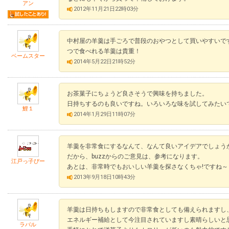
アン
2012年11月21日22時03分
中村屋の羊羹は手ごろで普段のおやつとして買いやすいで
つで食べれる羊羹は貴重！
ベームスター
2014年5月22日21時52分
お茶菓子にちょうど良さそうで興味を持ちました。
日持ちするのも良いですね。いろいろな味を試してみたい
鯉１
2014年1月29日11時07分
羊羹を非常食にするなんて、なんて良いアイデアでしょうか
だから、buzzからのご意見は、参考になります。
江戸っ子ぴー
あとは、非常時でもおいしい羊羹を探さなくちゃ!ですね～
2013年9月18日10時43分
羊羹は日持ちもしますので非常食としても備えられますし
エネルギー補給として今注目されていますし素晴らしいと
ラバル