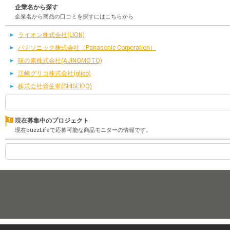
企業名から探す
企業名から商品の口コミを探すにはこちらから
ライオン株式会社(LION)
パナソニック株式会社（Panasonic Corporation）
味の素株式会社(AJINOMOTO)
江崎グリコ株式会社(glico)
株式会社資生堂(SHISEIDO)
現在募集中のプロジェクト
現在buzzLifeで応募可能な商品モニターの情報です。