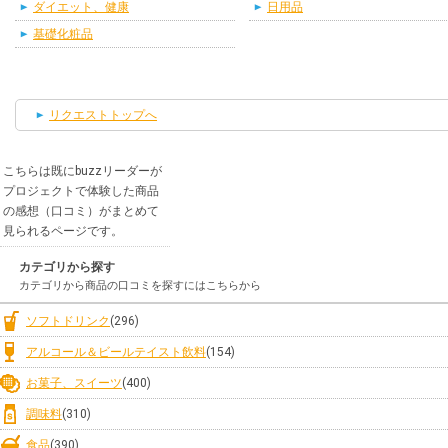
ダイエット、健康
日用品
基礎化粧品
リクエストトップへ
こちらは既にbuzzリーダーが
プロジェクトで体験した商品
の感想（口コミ）がまとめて
見られるページです。
カテゴリから探す
カテゴリから商品の口コミを探すにはこちらから
ソフトドリンク
(296)
アルコール＆ビールテイスト飲料
(154)
お菓子、スイーツ
(400)
調味料
(310)
食品
(390)