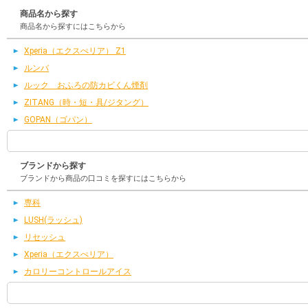
商品名から探す
商品名から探すにはこちらから
Xperia（エクスぺリア） Z1
ルンバ
ルック おふろの防カビくん煙剤
ZITANG（時・短・具/ジタング）
GOPAN（ゴパン）
ブランドから探す
ブランドから商品の口コミを探すにはこちらから
専科
LUSH(ラッシュ)
リセッシュ
Xperia（エクスぺリア）
カロリーコントロールアイス