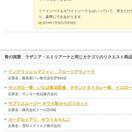
ミートソースもホワイトソースもはいっていて、塗るだけ
り、豪華にできあがります。
2014年7月8日21時50分
青の洞窟 ラザニア・エミリアーナと同じカテゴリのリクエスト商
イングリッシュマフィン フルーツグラノーラ
企業名：敷島製パン株式会社(Pasco)
サッポロ一番 いなば食品監修 チキンとタイカレー味 イエロー
企業名：サンヨー食品株式会社
サプリスムージー キウイ味 からだリセット
企業名：株式会社ドール(Dole)
ヨーグルトデリ キウイ＆りんご
企業名：雪印メグミルク株式会社