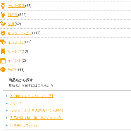
その他家電
(65)
日用品
(583)
文具
(62)
キッズ・ベビー
(117)
インテリア
(19)
サービス
(13)
イベント
(2)
その他
(88)
商品名から探す
商品名から探すにはこちらから
Xperia（エクスぺリア） Z1
ルンバ
ルック おふろの防カビくん煙剤
ZITANG（時・短・具/ジタング）
GOPAN（ゴパン）