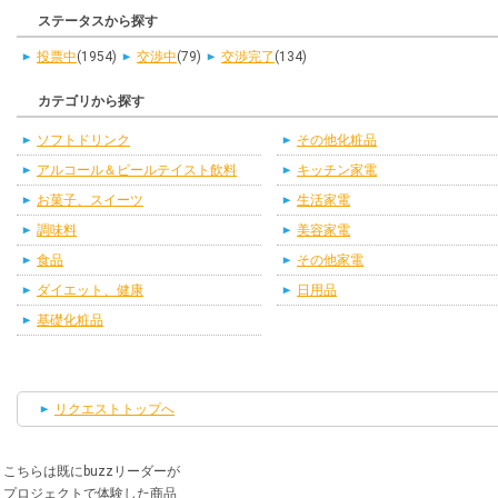
ステータスから探す
投票中
(1954)
交渉中
(79)
交渉完了
(134)
カテゴリから探す
ソフトドリンク
その他化粧品
アルコール＆ビールテイスト飲料
キッチン家電
お菓子、スイーツ
生活家電
調味料
美容家電
食品
その他家電
ダイエット、健康
日用品
基礎化粧品
リクエストトップへ
こちらは既にbuzzリーダーが
プロジェクトで体験した商品