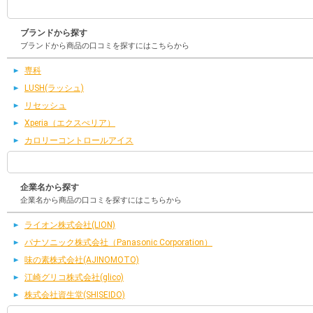
ブランドから探す
ブランドから商品の口コミを探すにはこちらから
専科
LUSH(ラッシュ)
リセッシュ
Xperia（エクスぺリア）
カロリーコントロールアイス
企業名から探す
企業名から商品の口コミを探すにはこちらから
ライオン株式会社(LION)
パナソニック株式会社（Panasonic Corporation）
味の素株式会社(AJINOMOTO)
江崎グリコ株式会社(glico)
株式会社資生堂(SHISEIDO)