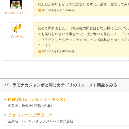
なんだかおいしそうで気になりますね。是非一度試してみ
2013年4月2日01時44分
motomotomo
初めて聞きました。（私も極力間食はしない様に心がけて
でも美味しいという事なので、ぜひ食べて見たい！！「チ
さばおチャン
～？？だとしたらチョコモナカジャンボは私はとぉ～って
＾）！！
2013年4月1日10時57分
バニラモナカジャンボと同じカテゴリのリクエスト商品をみる
MeltyKiss（メルティーキッス）
企業名：株式会社明治(Meiji)
チョコレートブラウニー
企業名：ハーゲンダッツジャパン株式会社