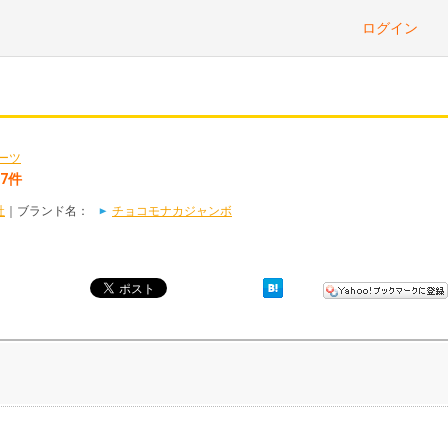
ログイン
ーツ
7件
社
｜ブランド名：
チョコモナカジャンボ