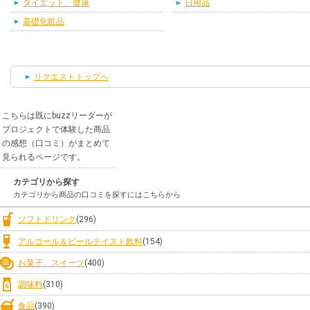
ダイエット、健康
日用品
基礎化粧品
リクエストトップへ
こちらは既にbuzzリーダーが
プロジェクトで体験した商品
の感想（口コミ）がまとめて
見られるページです。
カテゴリから探す
カテゴリから商品の口コミを探すにはこちらから
ソフトドリンク
(296)
アルコール＆ビールテイスト飲料
(154)
お菓子、スイーツ
(400)
調味料
(310)
食品
(390)