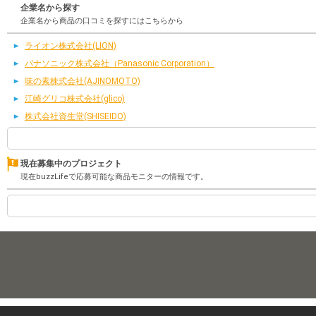
企業名から探す
企業名から商品の口コミを探すにはこちらから
ライオン株式会社(LION)
パナソニック株式会社（Panasonic Corporation）
味の素株式会社(AJINOMOTO)
江崎グリコ株式会社(glico)
株式会社資生堂(SHISEIDO)
現在募集中のプロジェクト
現在buzzLifeで応募可能な商品モニターの情報です。