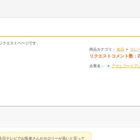
リクエストページです。
商品カテゴリ：
食品
>
カレ
リクエストコメント数：
企業名：
アサヒフードア
先日テレビでお医者さんがカロリーが高いと言って