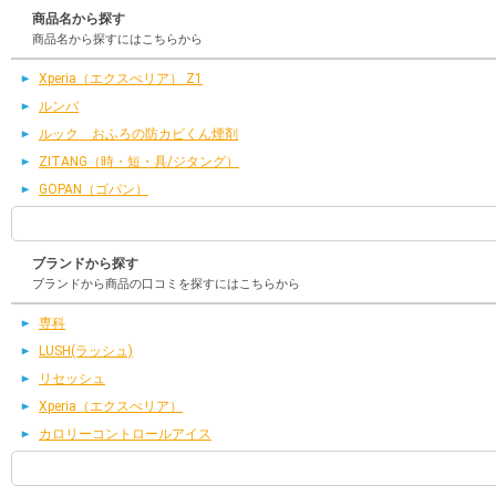
商品名から探す
商品名から探すにはこちらから
Xperia（エクスぺリア） Z1
ルンバ
ルック おふろの防カビくん煙剤
ZITANG（時・短・具/ジタング）
GOPAN（ゴパン）
ブランドから探す
ブランドから商品の口コミを探すにはこちらから
専科
LUSH(ラッシュ)
リセッシュ
Xperia（エクスぺリア）
カロリーコントロールアイス