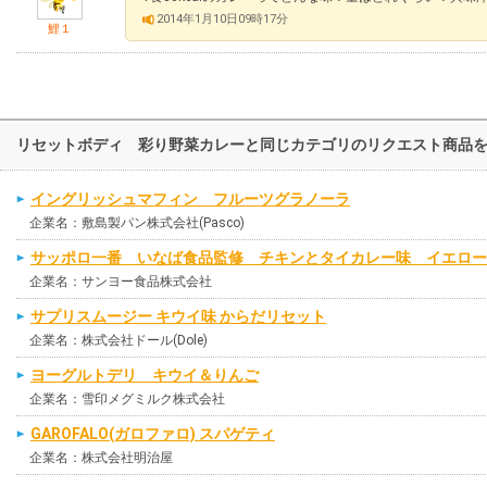
2014年1月10日09時17分
鯉１
リセットボディ 彩り野菜カレーと同じカテゴリのリクエスト商品
イングリッシュマフィン フルーツグラノーラ
企業名：敷島製パン株式会社(Pasco)
サッポロ一番 いなば食品監修 チキンとタイカレー味 イエロー
企業名：サンヨー食品株式会社
サプリスムージー キウイ味 からだリセット
企業名：株式会社ドール(Dole)
ヨーグルトデリ キウイ＆りんご
企業名：雪印メグミルク株式会社
GAROFALO(ガロファロ) スパゲティ
企業名：株式会社明治屋