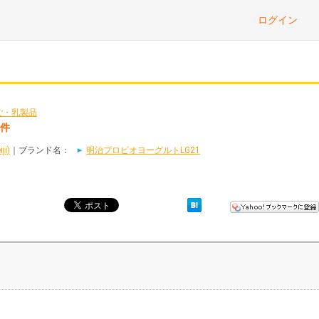
ログイン
ご・乳製品
2件
i)
｜ブランド名：
明治プロビオヨーグルトLG21