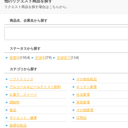
他のリクエスト商品を探す
リクエスト商品を探す場合はこちらから。
商品名、企業名から探す
ステータスから探す
投票中
(1954)
交渉中
(79)
交渉完了
(134)
カテゴリから探す
ソフトドリンク
その他化粧品
アルコール＆ビールテイスト飲料
キッチン家電
お菓子、スイーツ
生活家電
調味料
美容家電
食品
その他家電
ダイエット、健康
日用品
基礎化粧品