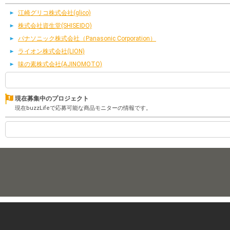
江崎グリコ株式会社(glico)
株式会社資生堂(SHISEIDO)
パナソニック株式会社（Panasonic Corporation）
ライオン株式会社(LION)
味の素株式会社(AJINOMOTO)
現在募集中のプロジェクト
現在buzzLifeで応募可能な商品モニターの情報です。