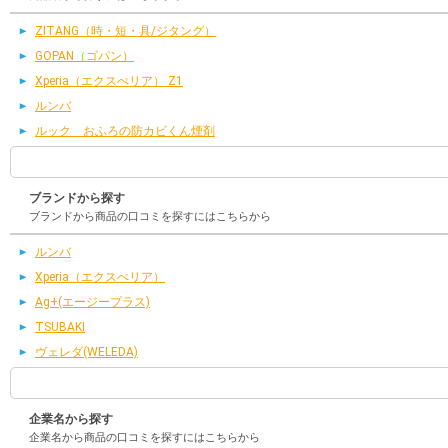
ZITANG（時・短・具/ジタング）
GOPAN（ゴパン）
Xperia（エクスぺリア） Z1
ルンバ
ルック おふろの防カビくん煙剤
ブランドから探す
ブランドから商品の口コミを探すにはこちらから
ルンバ
Xperia（エクスぺリア）
Ag+(エージープラス)
TSUBAKI
ヴェレダ(WELEDA)
企業名から探す
企業名から商品の口コミを探すにはこちらから