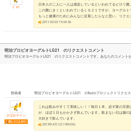
日本人の二人に一人は感染しているといわれてるピロリ菌
ﾋﾟﾛﾘ
この菌にきくといわれているＬＧ２１ですが、ヨーグルト
もっと健康のためにみんなに定着したらなと思い、リクエ
2011-03-03 19:04:36
明治プロビオヨーグルトLG21 のリクエストコメント
明治プロビオヨーグルトLG21 のリクエストコメントです。あなたのコメント
投稿者
明治プロビオヨーグルトLG21 のbuzzプロジェクトリクエ
これは飲みやすくて美味しい！！毎日１本、必ず家の旦那
が、ほぼ１日もかかさず飲んでいます。飲まない日は腸の
さばおチャン
大好きで飲んでいます。
2013年4月1日11時43分