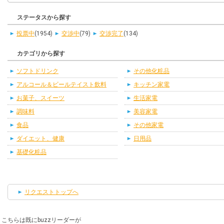
ステータスから探す
投票中
(1954)
交渉中
(79)
交渉完了
(134)
カテゴリから探す
ソフトドリンク
その他化粧品
アルコール＆ビールテイスト飲料
キッチン家電
お菓子、スイーツ
生活家電
調味料
美容家電
食品
その他家電
ダイエット、健康
日用品
基礎化粧品
リクエストトップへ
こちらは既にbuzzリーダーが