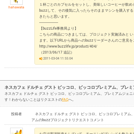
１杯ごとのカプセルをセットし、美味しいコーヒーが飲め
hahawata
buzzして、その後気に入ったらそのままマシンを購入する
きたらと思います。
---------------------
【buzzLife事務局より】
こちらの商品につきましては、プロジェクト実施済みと 
ます。以下URLから商品へのbuzzリーダーさんのご意見
http://www.buzzlife.jp/product/404/
（2013/06/17 追記）
2011-03-04 11:55:04
ネスカフェ ドルチェ グスト ピッコロ、ピッコロプレミアム、プレ
ネスカフェ ドルチェ グスト ピッコロ、ピッコロプレミアム、プレミアムジェ
す！わからないことはリクエストの
FAQ
へ。
投稿者
ネスカフェ ドルチェ グスト ピッコロ、ピッコロプレミアム
アムのbuzzプロジェクトリクエストコメント
お店で実演販売をしていて、モーニングブレンドを飲みました