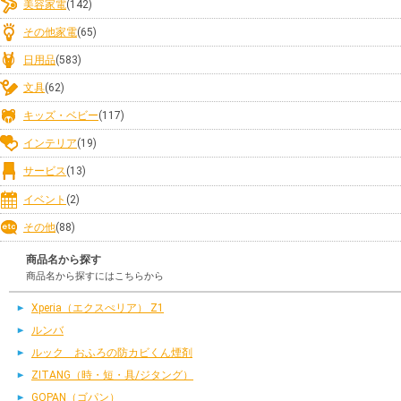
美容家電
(142)
その他家電
(65)
日用品
(583)
文具
(62)
キッズ・ベビー
(117)
インテリア
(19)
サービス
(13)
イベント
(2)
その他
(88)
商品名から探す
商品名から探すにはこちらから
Xperia（エクスぺリア） Z1
ルンバ
ルック おふろの防カビくん煙剤
ZITANG（時・短・具/ジタング）
GOPAN（ゴパン）