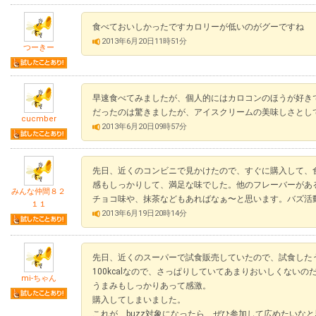
食べておいしかったですカロリーが低いのがグーですね
2013年6月20日11時51分
つーきー
早速食べてみましたが、個人的にはカロコンのほうが好き
だったのは驚きましたが、アイスクリームの美味しさとし
cucmber
2013年6月20日09時57分
先日、近くのコンビニで見かけたので、すぐに購入して、
感もしっかりして、満足な味でした。他のフレーバーがあ
みんな仲間８２
チョコ味や、抹茶などもあればなぁ〜と思います。バズ活
１１
2013年6月19日20時14分
先日、近くのスーパーで試食販売していたので、試食した
100kcalなので、さっぱりしていてあまりおいしくない
mi-ちゃん
うまみもしっかりあって感激。
購入してしまいました。
これが、buzz対象になったら、ぜひ参加して広めたいな