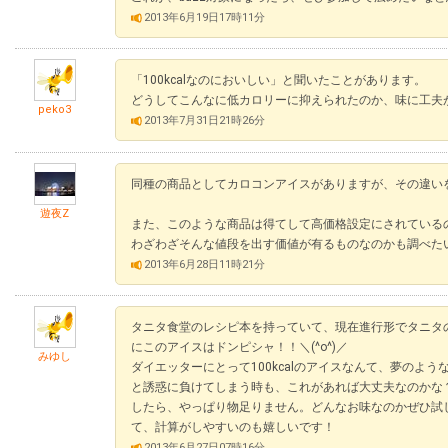
2013年6月19日17時11分
「100kcalなのにおいしい」と聞いたことがあります。
どうしてこんなに低カロリーに抑えられたのか、味に工夫
peko3
2013年7月31日21時26分
同種の商品としてカロコンアイスがありますが、その違い
遊夜Z
また、このような商品は得てして高価格設定にされている
わざわざそんな値段を出す価値が有るものなのかも調べた
2013年6月28日11時21分
タニタ食堂のレシピ本を持っていて、現在進行形でタニタ
にこのアイスはドンピシャ！！＼(^o^)／
みゆし
ダイエッターにとって100kcalのアイスなんて、夢のよ
と誘惑に負けてしまう時も、これがあれば大丈夫なのかな
したら、やっぱり物足りません。どんなお味なのかぜひ試し
て、計算がしやすいのも嬉しいです！
2013年6月27日07時16分