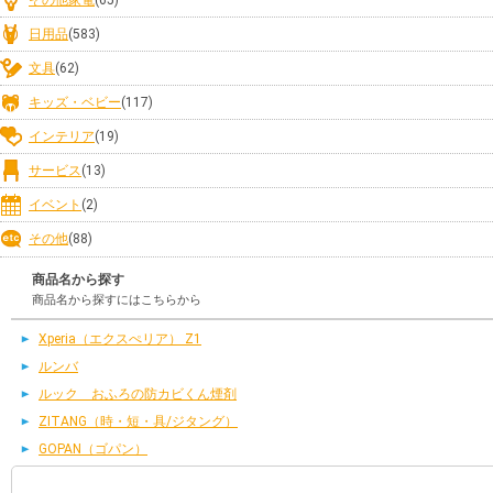
日用品
(583)
文具
(62)
キッズ・ベビー
(117)
インテリア
(19)
サービス
(13)
イベント
(2)
その他
(88)
商品名から探す
商品名から探すにはこちらから
Xperia（エクスぺリア） Z1
ルンバ
ルック おふろの防カビくん煙剤
ZITANG（時・短・具/ジタング）
GOPAN（ゴパン）