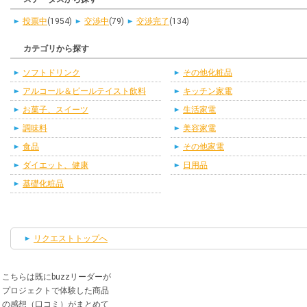
投票中
(1954)
交渉中
(79)
交渉完了
(134)
カテゴリから探す
ソフトドリンク
その他化粧品
アルコール＆ビールテイスト飲料
キッチン家電
お菓子、スイーツ
生活家電
調味料
美容家電
食品
その他家電
ダイエット、健康
日用品
基礎化粧品
リクエストトップへ
こちらは既にbuzzリーダーが
プロジェクトで体験した商品
の感想（口コミ）がまとめて