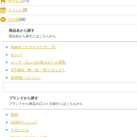
サービス
(13)
イベント
(2)
その他
(88)
商品名から探す
商品名から探すにはこちらから
Xperia（エクスぺリア） Z1
ルンバ
ルック おふろの防カビくん煙剤
ZITANG（時・短・具/ジタング）
GOPAN（ゴパン）
ブランドから探す
ブランドから商品の口コミを探すにはこちらから
専科
LUSH(ラッシュ)
リセッシュ