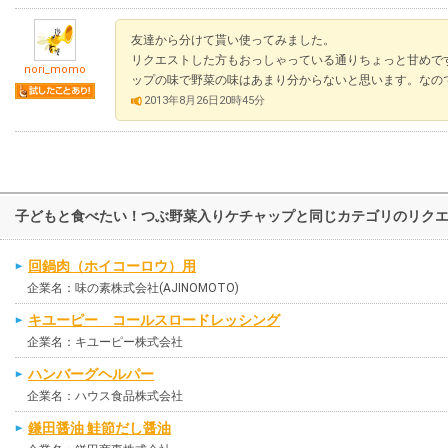
友達から分けて貰い使ってみました。
リクエストした方もおっしゃっている通りちょっと甘めで
nori_momo
ップの味で野菜の味はあまり分からないと思います。なの
2013年8月26日20時45分
子どもと食べたい！つぶ野菜入りケチャップと同じカテゴリのリク
回鍋肉（ホイコーロウ）用
企業名：味の素株式会社(AJINOMOTO)
キユーピー コールスロードレッシング
企業名：キユーピー株式会社
ハンバーグヘルパー
企業名：ハウス食品株式会社
鎌田醤油 鮭節だし醤油