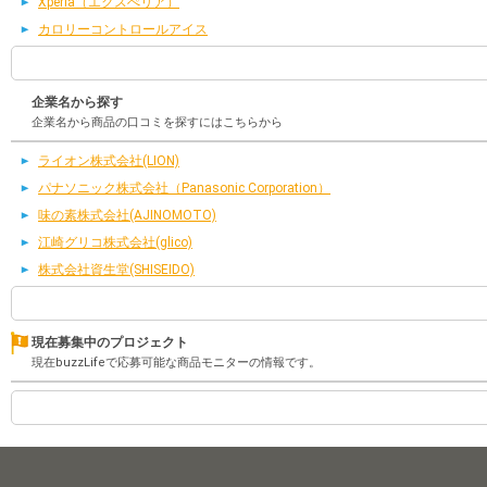
Xperia（エクスぺリア）
カロリーコントロールアイス
企業名から探す
企業名から商品の口コミを探すにはこちらから
ライオン株式会社(LION)
パナソニック株式会社（Panasonic Corporation）
味の素株式会社(AJINOMOTO)
江崎グリコ株式会社(glico)
株式会社資生堂(SHISEIDO)
現在募集中のプロジェクト
現在buzzLifeで応募可能な商品モニターの情報です。