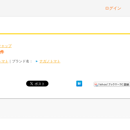
ログイン
チャップ
3件
トマト
｜ブランド名：
ナガノトマト