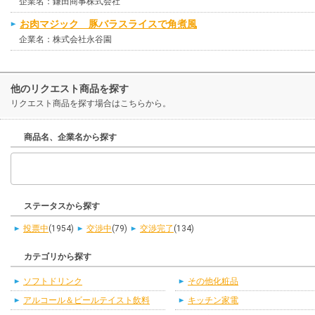
企業名：鎌田商事株式会社
お肉マジック 豚バラスライスで角煮風
企業名：株式会社永谷園
他のリクエスト商品を探す
リクエスト商品を探す場合はこちらから。
商品名、企業名から探す
ステータスから探す
投票中
(1954)
交渉中
(79)
交渉完了
(134)
カテゴリから探す
ソフトドリンク
その他化粧品
アルコール＆ビールテイスト飲料
キッチン家電